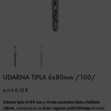
UDARNA TIPLA 6x80mm /100/
Original price was: 0,17 €.
Current price is: 0,15 €.
0,15
€
0,17
€
Udarna tipla 6×80 mm
je
čvrsta montažna tipla s čeličnim
vijkom
, namijenjena za
brzo i sigurno pričvršćivanje
drvenih,