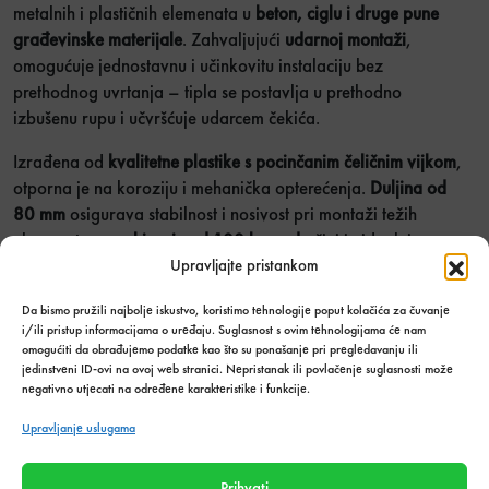
metalnih i plastičnih elemenata u
beton, ciglu i druge pune
građevinske materijale
. Zahvaljujući
udarnoj montaži
,
omogućuje jednostavnu i učinkovitu instalaciju bez
prethodnog uvrtanja – tipla se postavlja u prethodno
izbušenu rupu i učvršćuje udarcem čekića.
Izrađena od
kvalitetne plastike s pocinčanim čeličnim vijkom
,
otporna je na koroziju i mehanička opterećenja.
Duljina od
80 mm
osigurava stabilnost i nosivost pri montaži težih
elemenata, a
pakiranje od 100 komada
čini je idealnim
izborom za profesionalne i veće radove.
Upravljajte pristankom
UDARNA TIPLA 6x80mm /100/ količina
Količina u
Da bismo pružili najbolje iskustvo, koristimo tehnologije poput kolačića za čuvanje
UBACI U
i/ili pristup informacijama o uređaju. Suglasnost s ovim tehnologijama će nam
paketima:
KOŠARICU
omogućiti da obrađujemo podatke kao što su ponašanje pri pregledavanju ili
jedinstveni ID-ovi na ovoj web stranici. Nepristanak ili povlačenje suglasnosti može
negativno utjecati na određene karakteristike i funkcije.
Dodaj u listu želja
Upravljanje uslugama
Stanje:
Na zalihi
Količina zaliha: 870 kom
Prihvati