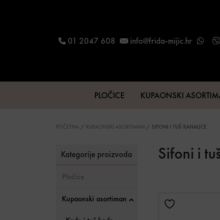
Skip to content
01 2047 608
info@frida-mijic.hr
PLOČICE
KUPAONSKI ASORTI
Main Navigation
POČETNA
/
KUPAONSKI ASORTIMAN
/ SIFONI I TUŠ KANALICE
Sifoni i t
Kategorije proizvoda
Pločice
Kupaonski asortiman