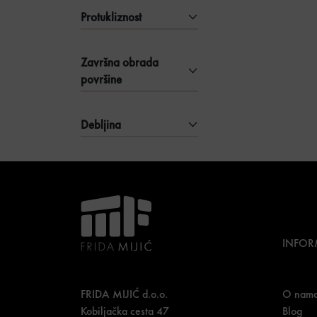
Protukliznost
Završna obrada
površine
Debljina
INFOR
FRIDA MIJIĆ d.o.o.
O nam
Kobiljačka cesta 47
Blog