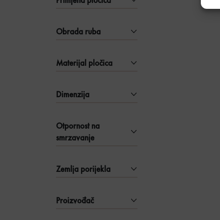
Primjena pločica
Obrada ruba
Materijal pločica
Dimenzija
Otpornost na
smrzavanje
Zemlja porijekla
Proizvođač