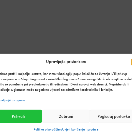
Upravljajte pristankom
ismo pružili najbolje iskustvo, koristimo tehnologije poput kolačića za čuvanje i/ili pristup
ormacijama o uređaju. Suglasnost s ovim tehnologijama će nam omogućiti da obrađujemo podat
što su ponašanje pri pregledavanju ili jedinstveni ID-ovi na ovoj web stranici. Nepristanak ili
ačenje suglasnosti može negativno utjecati na određene karakteristike i funkcije.
avljanje uslugama
Prihvati
Zabrani
Pogledaj postavke
Politika o kolačićima
Uvjeti korištenja i prodaje