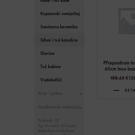
Kade i tuš kade
Kupaonski namještaj
Sanitarna keramika
Sifoni i tuš kanalice
Slavine
PPaquadrain tu
Tuš kabine
60cm Inox ba
Or
Cur
188,65
€
15
Vodokotlići
DETA
Alati i pribor
Građevinski materijal
Fridinih 10
–
Top 10 svakih 10! Svakih
deset dana novih deset