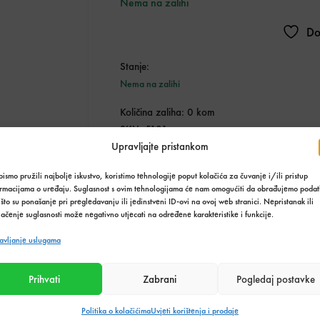
Nema na zalihi
Do
Stanje:
Nema na zalihi
Količina zaliha: 0 kom
SKU:
5101
Upravljajte pristankom
Kategorija:
Sifoni i tuš kanalice
Podijeli s prijateljima:
ismo pružili najbolje iskustvo, koristimo tehnologije poput kolačića za čuvanje i/ili pristup
ormacijama o uređaju. Suglasnost s ovim tehnologijama će nam omogućiti da obrađujemo podat
što su ponašanje pri pregledavanju ili jedinstveni ID-ovi na ovoj web stranici. Nepristanak ili
ačenje suglasnosti može negativno utjecati na određene karakteristike i funkcije.
avljanje uslugama
Tehnički podaci o proizvodu
Prihvati
Zabrani
Pogledaj postavke
Politika o kolačićima
Uvjeti korištenja i prodaje