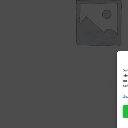
Da b
inf
kao 
povl
Upr