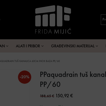
MAN
ALATI I PRIBOR
GRAĐEVINSKI MATERIJAL
AQUADRAIN TUŠ KANALICA 60CM INOX BAZA PP/60
PPaquadrain tuš kana
-20%
PP/60
Original price was: 188,65
Current price is: 
150,92
€
188,65
€