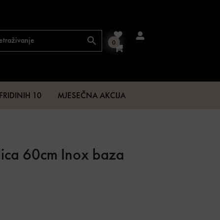
0
FRIDINIH 10
MJESEČNA AKCIJA
lica 60cm Inox baza
 €.
150,92 €.