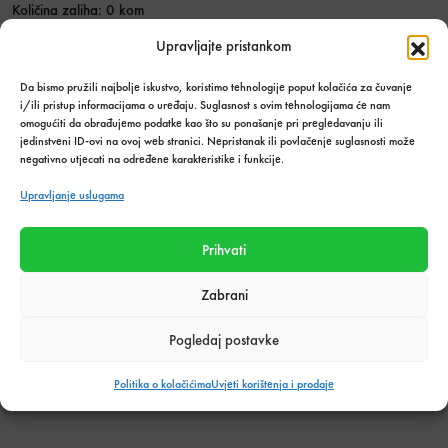
Količina zaliha: 0 kom
SKU:
3771
Upravljajte pristankom
Kategorija:
Građevinski materijal
Da bismo pružili najbolje iskustvo, koristimo tehnologije poput kolačića za čuvanje
Podijeli s prijateljima:
i/ili pristup informacijama o uređaju. Suglasnost s ovim tehnologijama će nam
omogućiti da obrađujemo podatke kao što su ponašanje pri pregledavanju ili
jedinstveni ID-ovi na ovoj web stranici. Nepristanak ili povlačenje suglasnosti može
negativno utjecati na određene karakteristike i funkcije.
Tehnički podaci o proizvodu
Upravljanje uslugama
Težina
3 kg
Prihvati
Zabrani
Pogledaj postavke
Povezani proizvodi
Politika o kolačićima
Uvjeti korištenja i prodaje