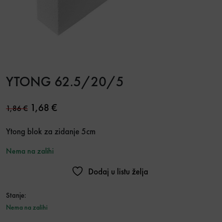
YTONG 62.5/20/5
Original price was: 1,86 €.
Current price is: 1,68 €.
1,68
€
1,86
€
Ytong blok za zidanje 5cm
Nema na zalihi
Dodaj u listu želja
Stanje:
Nema na zalihi