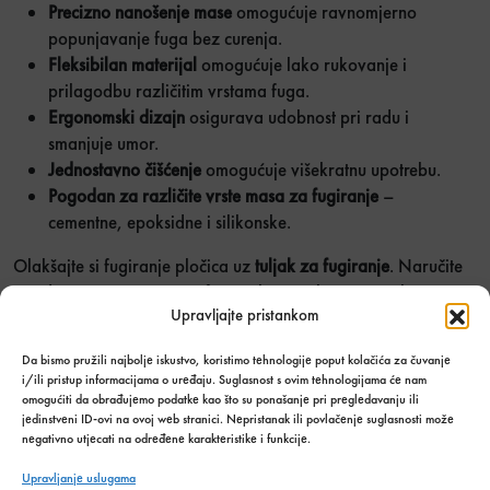
Precizno nanošenje mase
omogućuje ravnomjerno
popunjavanje fuga bez curenja.
Fleksibilan materijal
omogućuje lako rukovanje i
prilagodbu različitim vrstama fuga.
Ergonomski dizajn
osigurava udobnost pri radu i
smanjuje umor.
Jednostavno čišćenje
omogućuje višekratnu upotrebu.
Pogodan za različite vrste masa za fugiranje
–
cementne, epoksidne i silikonske.
Olakšajte si fugiranje pločica uz
tuljak za fugiranje
. Naručite
već danas i osigurajte profesionalne rezultate na svakom
Upravljajte pristankom
projektu.
Tuljak za fugiranje količina
Da bismo pružili najbolje iskustvo, koristimo tehnologije poput kolačića za čuvanje
Količina u
UBACI U
i/ili pristup informacijama o uređaju. Suglasnost s ovim tehnologijama će nam
paketima:
KOŠARICU
omogućiti da obrađujemo podatke kao što su ponašanje pri pregledavanju ili
jedinstveni ID-ovi na ovoj web stranici. Nepristanak ili povlačenje suglasnosti može
negativno utjecati na određene karakteristike i funkcije.
Dodaj u listu želja
Upravljanje uslugama