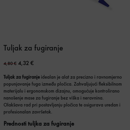
Tuljak za fugiranje
Original price was: 4,80 €.
Current price is: 4,32 €.
4,32
€
4,80
€
Tuljak za fugiranje
idealan je alat za precizno i ravnomjerno
popunjavanje fuga između pločica. Zahvaljujući fleksibilnom
materijalu i ergonomskom dizajnu, omogućuje kontrolirano
nanošenje mase za fugiranje bez viška i neravnina.
Olakšava rad pri postavljanju pločica te osigurava uredan i
profesionalan završetak.
Prednosti tuljka za fugiranje