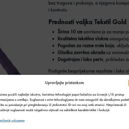
bez tragova i prskanja, a njegova komp
i kontrolu.
Prednosti valjka Tekstil Gold
Širina 10 cm
savršena je za manje po
Kvalitetna tekstilna vlakna
omogućuju
Pogodan za razne vrste boja
, uključ
Gladka završna obrada
uz minimaln
Dugotrajan i lako periv
, prikladan z
Postignite besprijekorne rezultate i lako o
Naručite ga odmah!
Upravljajte pristankom
Držalo + valjak
Količina u paketima:
ismo pružili najbolje iskustvo, koristimo tehnologije poput kolačića za čuvanje i/ili pristup
ormacijama o uređaju. Suglasnost s ovim tehnologijama će nam omogućiti da obrađujemo podat
što su ponašanje pri pregledavanju ili jedinstveni ID-ovi na ovoj web stranici. Nepristanak ili
Do
ačenje suglasnosti može negativno utjecati na određene karakteristike i funkcije.
avljanje uslugama
Stanje:
Na zalihi