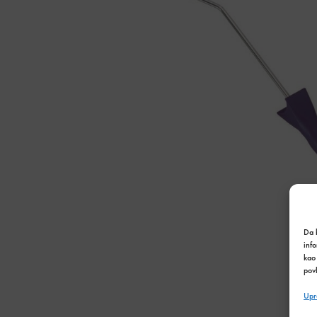
Da b
inf
kao 
povl
Upr