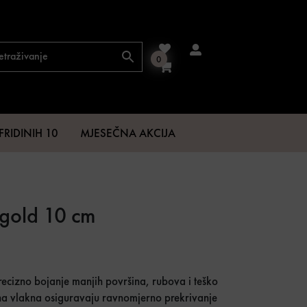
0
FRIDINIH 10
MJESEČNA AKCIJA
l gold 10 cm
€.
recizno bojanje manjih površina, rubova i teško
ilna vlakna osiguravaju ravnomjerno prekrivanje