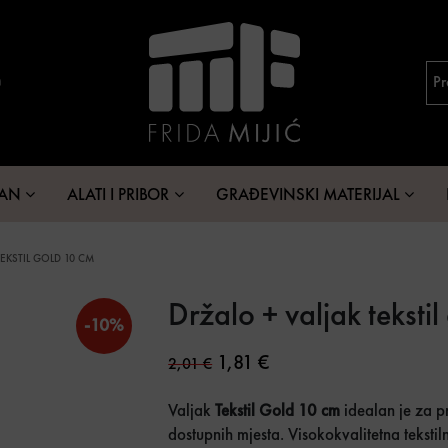
MAN
ALATI I PRIBOR
GRAĐEVINSKI MATERIJAL
EKSTIL GOLD 10 CM
Držalo + valjak teksti
-10%
Original price was: 2,01 €.
Current price is: 1,81 
1,81
€
2,01
€
Valjak
Tekstil Gold 10 cm
idealan je za p
dostupnih mjesta. Visokokvalitetna tekst