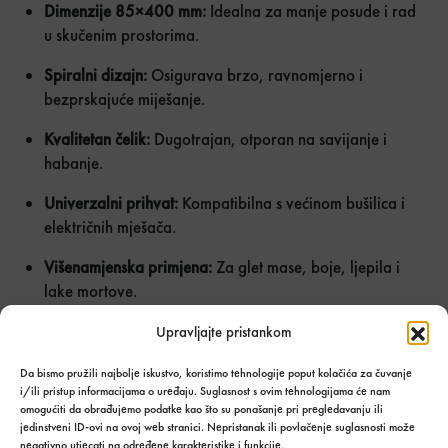
Dimenzije 85×400 mm:
Idealna za manje posude i rad
u skučenim prostorima.
Spiralni dizajn:
Osigurava brzo, ravnomjerno i
bezprskajuće miješanje.
Kvalitetan čelik:
Dugotrajan, otporan na savijanje i
habanje.
Univerzalni prihvat:
Kompatibilna s većinom bušilica i
električnih mješača.
Višenamjenska primjena:
Za glet mase, boje, ljepila i
lake mortove.
Za praktično miješanje manjih količina uz odlične rezultate,
Upravljajte pristankom
odaberite
šipku za miješanje 85×400 mm
. Naručite već
Da bismo pružili najbolje iskustvo, koristimo tehnologije poput kolačića za čuvanje
danas i ubrzajte pripremu materijala!
i/ili pristup informacijama o uređaju. Suglasnost s ovim tehnologijama će nam
omogućiti da obrađujemo podatke kao što su ponašanje pri pregledavanju ili
Šipka za mješanje 85x400mm količina
Količina u
UBACI U
jedinstveni ID-ovi na ovoj web stranici. Nepristanak ili povlačenje suglasnosti može
paketima:
KOŠARICU
negativno utjecati na određene karakteristike i funkcije.