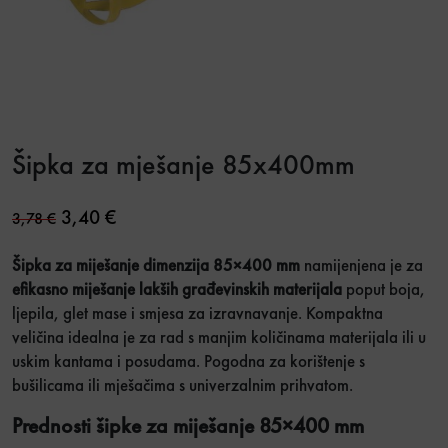
Šipka za mješanje 85x400mm
Original price was: 3,78 €.
Current price is: 3,40 €.
3,40
€
3,78
€
Šipka za miješanje dimenzija 85×400 mm
namijenjena je za
efikasno miješanje lakših građevinskih materijala
poput boja,
ljepila, glet mase i smjesa za izravnavanje. Kompaktna
veličina idealna je za rad s manjim količinama materijala ili u
uskim kantama i posudama. Pogodna za korištenje s
bušilicama ili mješačima s univerzalnim prihvatom.
Prednosti šipke za miješanje 85×400 mm