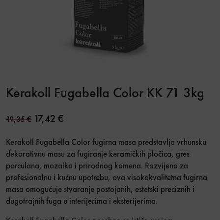
Kerakoll Fugabella Color KK 71 3kg
Original price was: 19,35 €.
Current price is: 17,42 €.
17,42
€
19,35
€
Kerakoll
Fugabella Color fugirna masa predstavlja vrhunsku
dekorativnu masu za fugiranje keramičkih pločica, gres
porculana, mozaika i prirodnog kamena. Razvijena za
profesionalnu i kućnu upotrebu, ova visokokvalitetna fugirna
masa omogućuje stvaranje postojanih, estetski preciznih i
dugotrajnih fuga u interijerima i eksterijerima.