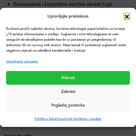
Ravnomjerna i kompaktna završna obrada fuga
Otpornost na pucanje i habanje
Upravljajte pristankom
Idealna za unutarnje i vanjske prostore
Pogodna za podne i zidne obloge
Da bismo pružili najbolje iskustvo, koristimo tehnologije poput kolačića za čuvanje
Širok izbor dekorativnih boja
i/ili pristup informacijama o uređaju. Suglasnost s ovim tehnologijama će nam
omogućiti da obrađujemo podatke kao što su ponašanje pri pregledavanju ili
Kerakoll Fugabella Color fugirna masa omogućuje
jedinstveni ID-ovi na ovoj web stranici. Nepristanak ili povlačenje suglasnosti može
negativno utjecati na određene karakteristike i funkcije.
profesionalan završni izgled svake keramičke površine te
doprinosi dugotrajnosti i estetici prostora. Zahvaljujući
Upravljanje uslugama
otpornosti na svakodnevno korištenje i jednostavnom
održavanju, predstavlja odlično rješenje za moderne
Prihvati
stambene i poslovne projekte.
Zabrani
Kerakoll Fugabella Color KK 71 3kg količi
Količina u
UBACI U
paketima:
KOŠARICU
Pogledaj postavke
Politika o kolačićima
Uvjeti korištenja i prodaje
Dodaj u listu želja
Stanje:
Na zalihi