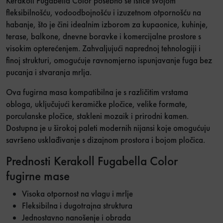
Kerakoll Fugabella Color posebno se ističe svojom
fleksibilnošću, vodoodbojnošću i izuzetnom otpornošću na
habanje, što je čini idealnim izborom za kupaonice, kuhinje,
terase, balkone, dnevne boravke i komercijalne prostore s
visokim opterećenjem. Zahvaljujući naprednoj tehnologiji i
finoj strukturi, omogućuje ravnomjerno ispunjavanje fuga bez
pucanja i stvaranja mrlja.
Ova fugirna masa kompatibilna je s različitim vrstama
obloga, uključujući keramičke pločice, velike formate,
porculanske pločice, stakleni mozaik i prirodni kamen.
Dostupna je u širokoj paleti modernih nijansi koje omogućuju
savršeno usklađivanje s dizajnom prostora i bojom pločica.
Prednosti Kerakoll Fugabella Color
fugirne mase
Visoka otpornost na vlagu i mrlje
Fleksibilna i dugotrajna struktura
Jednostavno nanošenje i obrada