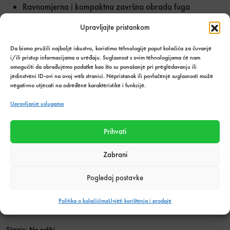
Ravnomjerna i kompaktna završna obrada fuga
Otpornost na pucanje i habanje
Upravljajte pristankom
Idealna za unutarnje i vanjske prostore
Pogodna za podne i zidne obloge
Da bismo pružili najbolje iskustvo, koristimo tehnologije poput kolačića za čuvanje
Širok izbor dekorativnih boja
i/ili pristup informacijama o uređaju. Suglasnost s ovim tehnologijama će nam
omogućiti da obrađujemo podatke kao što su ponašanje pri pregledavanju ili
Kerakoll Fugabella Color fugirna masa omogućuje
jedinstveni ID-ovi na ovoj web stranici. Nepristanak ili povlačenje suglasnosti može
negativno utjecati na određene karakteristike i funkcije.
profesionalan završni izgled svake keramičke površine te
doprinosi dugotrajnosti i estetici prostora. Zahvaljujući
Upravljanje uslugama
otpornosti na svakodnevno korištenje i jednostavnom
održavanju, predstavlja odlično rješenje za moderne
Prihvati
stambene i poslovne projekte.
Zabrani
Kerakoll Fugabella Color KK 66 3kg količi
Količina u
UBACI U
paketima:
KOŠARICU
Pogledaj postavke
Politika o kolačićima
Uvjeti korištenja i prodaje
Dodaj u listu želja
Stanje:
Na zalihi