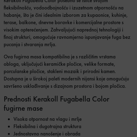
Kerakoll Fugabella Color posebno se ističe svojom
fleksibilnošću, vodoodbojnošću i izuzetnom otpornošću na
habanje, što je čini idealnim izborom za kupaonice, kuhinje,
terase, balkone, dnevne boravke i komercijalne prostore s
visokim opterećenjem. Zahvaljujući naprednoj tehnologiji i
finoj strukturi, omogućuje ravnomjerno ispunjavanje fuga bez
pucanja i stvaranja mrlja.
Ova fugirna masa kompatibilna je s različitim vrstama
obloga, uključujući keramičke pločice, velike formate,
porculanske pločice, stakleni mozaik i prirodni kamen.
Dostupna je u širokoj paleti modernih nijansi koje omogućuju
savršeno usklađivanje s dizajnom prostora i bojom pločica.
Prednosti Kerakoll Fugabella Color
fugirne mase
Visoka otpornost na vlagu i mrlje
Fleksibilna i dugotrajna struktura
Jednostavno nanošenje i obrada