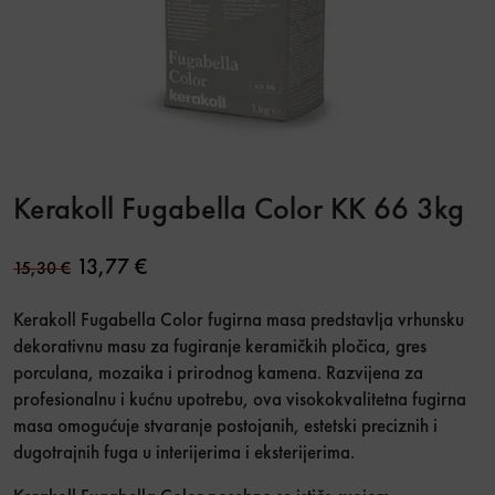
Kerakoll Fugabella Color KK 66 3kg
Original price was: 15,30 €.
Current price is: 13,77 €.
13,77
€
15,30
€
Kerakoll
Fugabella Color fugirna masa predstavlja vrhunsku
dekorativnu masu za fugiranje keramičkih pločica, gres
porculana, mozaika i prirodnog kamena. Razvijena za
profesionalnu i kućnu upotrebu, ova visokokvalitetna fugirna
masa omogućuje stvaranje postojanih, estetski preciznih i
dugotrajnih fuga u interijerima i eksterijerima.