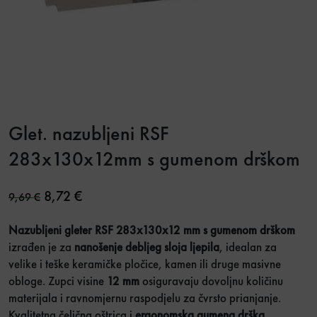
Glet. nazubljeni RSF
283x130x12mm s gumenom drškom
Original price was: 9,69 €.
Current price is: 8,72 €.
8,72
€
9,69
€
Nazubljeni gleter RSF 283x130x12 mm s gumenom drškom
izrađen je za
nanošenje debljeg sloja ljepila
, idealan za
velike i teške keramičke pločice, kamen ili druge masivne
obloge. Zupci visine
12 mm
osiguravaju dovoljnu količinu
materijala i ravnomjernu raspodjelu za čvrsto prianjanje.
Kvalitetna čelična oštrica i
ergonomska gumena drška