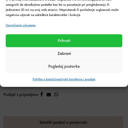
gleter RSF 283x130x12 mm s gumenom drškom
. Naručite
omogućiti da obrađujemo podatke kao što su ponašanje pri pregledavanju ili
jedinstveni ID-ovi na ovoj web stranici. Nepristanak ili povlačenje suglasnosti može
već danas i osigurajte vrhunsku kvalitetu izvedbe!
negativno utjecati na određene karakteristike i funkcije.
Glet. nazubljeni RSF 283x130x12mm s gum
Količina u
UBACI U
Upravljanje uslugama
paketima:
KOŠARICU
Prihvati
Dodaj u listu želja
Zabrani
Stanje:
Na zalihi
Pogledaj postavke
Količina zaliha: 3 kom
SKU:
5798
Politika o kolačićima
Uvjeti korištenja i prodaje
Kategorija:
Alati i oprema za keramičare
,
Alati i pribor
Podijeli s prijateljima:
Tehnički podaci o proizvodu