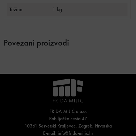
Težina
1 kg
Povezani proizvodi
FRIDA MIJIĆ d.o.o.
Kobiljačka cesta 47
10361 Sesvetski Kraljevec, Zagreb, Hrvatska
E-mail:
info@frida-mijic.hr