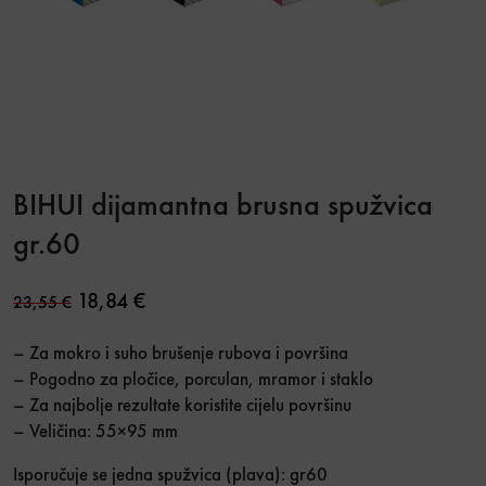
BIHUI dijamantna brusna spužvica
gr.60
Original price was: 23,55 €.
Current price is: 18,84 €.
18,84
€
23,55
€
– Za mokro i suho brušenje rubova i površina
– Pogodno za pločice, porculan, mramor i staklo
– Za najbolje rezultate koristite cijelu površinu
– Veličina: 55×95 mm
Isporučuje se jedna spužvica (plava): gr60