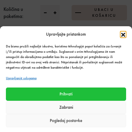
BIHUI dijamantna brusna spužvica gr.60 
Količina u
UBACI U
paketima:
KOŠARICU
Upravljajte pristankom
Dodaj u listu želja
Da bismo pružili najbolje iskustvo, koristimo tehnologije poput kolačića za čuvanje
Stanje:
Na zalihi
i/ili pristup informacijama o uređaju. Suglasnost s ovim tehnologijama će nam
Količina zaliha: 1 kom
omogućiti da obrađujemo podatke kao što su ponašanje pri pregledavanju ili
jedinstveni ID-ovi na ovoj web stranici. Nepristanak ili povlačenje suglasnosti može
SKU:
671
negativno utjecati na određene karakteristike i funkcije.
Kategorija:
Alati i oprema za keramičare
,
Alati i pribor
Upravljanje uslugama
Podijeli s prijateljima:
Prihvati
Zabrani
Tehnički podaci o proizvodu
Pogledaj postavke