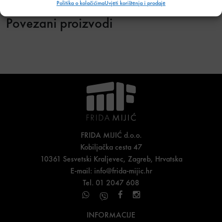
Politika o kolačićima
Uvjeti korištenja i prodaje
Povezani proizvodi
FRIDA MIJIĆ d.o.o.
Kobiljačka cesta 47
10361 Sesvetski Kraljevec, Zagreb, Hrvatska
E-mail:
info@frida-mijic.hr
Tel. 01 2047 608
INFORMACIJE