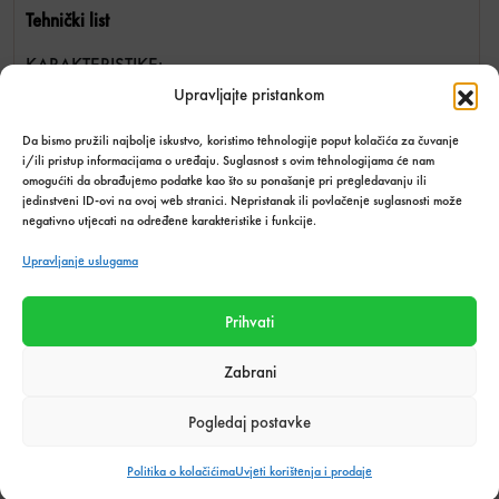
Tehnički list
KARAKTERISTIKE:
Sprečava nastanak plijesni i gljivica
Upravljajte pristankom
Visoka otpornost na UV zrake i visoke temperature
Da bismo pružili najbolje iskustvo, koristimo tehnologije poput kolačića za čuvanje
Tonovi usklađeni s bojama CE 40
i/ili pristup informacijama o uređaju. Suglasnost s ovim tehnologijama će nam
omogućiti da obrađujemo podatke kao što su ponašanje pri pregledavanju ili
PRIPREMA PODLOGE ZA NANOŠENJE CERESIT CS 25
jedinstveni ID-ovi na ovoj web stranici. Nepristanak ili povlačenje suglasnosti može
SANITARNOG SILIKONA:
negativno utjecati na određene karakteristike i funkcije.
Prije nanošenja CERESIT CS 25 moramo pripremiti
Upravljanje uslugama
podlogu i osigurati da je čista, suha, bez vlage i
očišćena rastvaračem (staklo, aluminij). CS 25 uvijek
Prihvati
ostaje elastičan i stoga se preporučuje za zglobove
koji su aktivni. Spojevi moraju biti pričvršćeni
Zabrani
trakom kako dodatna količina silikona ne bi prešla
preko površine spoja.
Pogledaj postavke
PRIMJENA CERESIT CS 25:
Politika o kolačićima
Uvjeti korištenja i prodaje
Vrh patrone se isječe na širinu koja odgovara širini