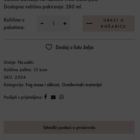
Dostupna veličina pakiranja: 280 ml.
Ceresit CS25 san.sil. Bahama 43 280ml kol
Količina u
UBACI U
paketima:
KOŠARICU
Dodaj u listu želja
Stanje:
Na zalihi
Količina zaliha: 15 kom
SKU:
2504
Kategorija:
Fug mase i silikoni
,
Građevinski materijal
Podijeli s prijateljima:
Tehnički podaci o proizvodu