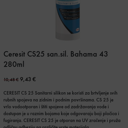
Ceresit CS25 san.sil. Bahama 43
280ml
Original price was: 10,48 €.
Current price is: 9,43 €.
9,43
€
10,48
€
CERESIT CS 25 Sanitarni silikon se koristi za brtvljenje svih
rubnih spojeva na zidnim i podnim površinama. CS 25 je
vrlo vodootporan i štiti spojeve od zadržavanja vode i
dostupan je u raznim bojama koje odgovaraju boji pločica i
fugiranja. CERESIT CS 25 je otporan na UV zračenje i pruža
odličnu adheziju na različite vrste materijala.