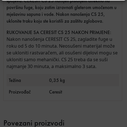
spojeva. CERESIT CS 25 nanijeti pištoljem direktno na
površinu fuge, koju zatim izravnati gleterom umočenom u
mješavinu sapuna i vode. Nakon nanošenja CS 25,
uklonite traku koju ste koristili za zaštitu zglobova.
RUKOVANJE SA CERESIT CS 25 NAKON PRIMJENE:
Nakon nanošenja CERESIT CS 25, zagladite fuge u
roku od 5 do 10 minuta. Neosušeni materijal može
se ukloniti rastvaračem, ali osušeni dijelovi mogu se
ukloniti samo mehanički. CS 25 treba da se suši
najmanje 30 minuta, a maksimalno 3 sata.
Težina
0,35 kg
Proizvođač
Ceresit
Povezani proizvodi