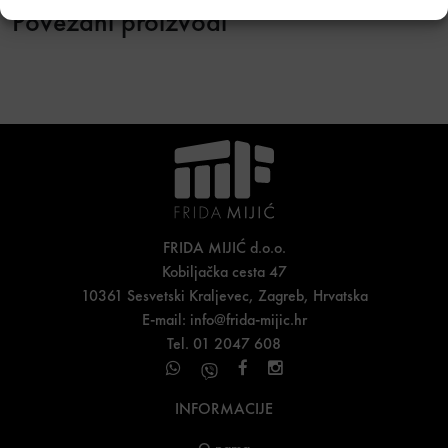
Povezani proizvodi
FRIDA MIJIĆ d.o.o.
Kobiljačka cesta 47
10361 Sesvetski Kraljevec, Zagreb, Hrvatska
E-mail:
info@frida-mijic.hr
Tel. 01 2047 608
INFORMACIJE