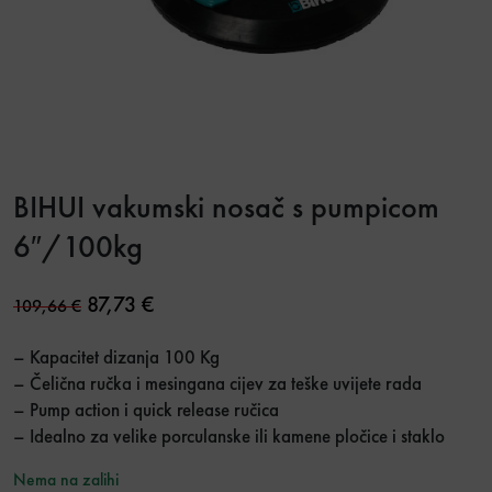
BIHUI vakumski nosač s pumpicom
6″/100kg
Original price was: 109,66 €.
Current price is: 87,73 €.
87,73
€
109,66
€
– Kapacitet dizanja 100 Kg
– Čelična ručka i mesingana cijev za teške uvijete rada
– Pump action i quick release ručica
– Idealno za velike porculanske ili kamene pločice i staklo
Nema na zalihi