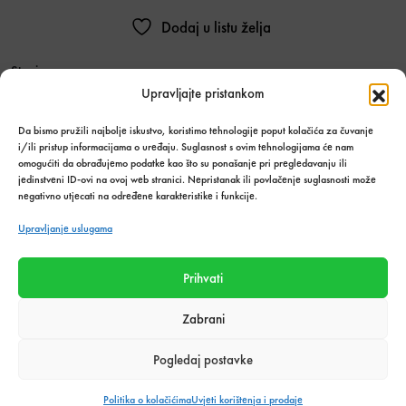
Dodaj u listu želja
Stanje:
Upravljajte pristankom
Nema na zalihi
Količina zaliha: 0 kom
Da bismo pružili najbolje iskustvo, koristimo tehnologije poput kolačića za čuvanje
i/ili pristup informacijama o uređaju. Suglasnost s ovim tehnologijama će nam
SKU:
8317
omogućiti da obrađujemo podatke kao što su ponašanje pri pregledavanju ili
Kategorija:
Alati i oprema za keramičare
,
Alati i pribor
,
Mjesečna
jedinstveni ID-ovi na ovoj web stranici. Nepristanak ili povlačenje suglasnosti može
akcija
negativno utjecati na određene karakteristike i funkcije.
Upravljanje uslugama
Podijeli s prijateljima:
Prihvati
Tehnički podaci o proizvodu
Zabrani
Pogledaj postavke
Politika o kolačićima
Uvjeti korištenja i prodaje