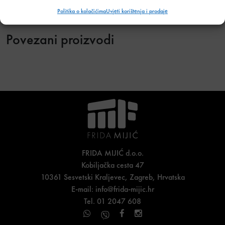
Politika o kolačićima
Uvjeti korištenja i prodaje
Povezani proizvodi
FRIDA MIJIĆ d.o.o.
Kobiljačka cesta 47
10361 Sesvetski Kraljevec, Zagreb, Hrvatska
E-mail:
info@frida-mijic.hr
Tel. 01 2047 608