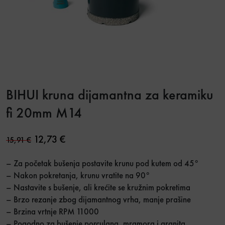
BIHUI kruna dijamantna za keramiku
fi 20mm M14
Original price was: 15,91 €.
Current price is: 12,73 €.
12,73
€
15,91
€
– Za početak bušenja postavite krunu pod kutem od 45°
– Nakon pokretanja, krunu vratite na 90°
– Nastavite s bušenje, ali krećite se kružnim pokretima
– Brzo rezanje zbog dijamantnog vrha, manje prašine
– Brzina vrtnje RPM 11000
– Pogodno za bušenje porculana, mramora i granita