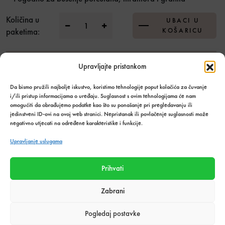
BIHUI kruna dijamantna za keramiku fi 20
Količina u
UBACI U
paketima:
KOŠARICU
Dodaj u listu želja
Upravljajte pristankom
Da bismo pružili najbolje iskustvo, koristimo tehnologije poput kolačića za čuvanje
Stanje:
Na zalihi
i/ili pristup informacijama o uređaju. Suglasnost s ovim tehnologijama će nam
Količina zaliha: 5 kom
omogućiti da obrađujemo podatke kao što su ponašanje pri pregledavanju ili
SKU:
7213
jedinstveni ID-ovi na ovoj web stranici. Nepristanak ili povlačenje suglasnosti može
negativno utjecati na određene karakteristike i funkcije.
Kategorija:
Alati i oprema za keramičare
,
Alati i pribor
,
Mjesečna
akcija
Upravljanje uslugama
Podijeli s prijateljima:
Prihvati
Zabrani
Tehnički podaci o proizvodu
Pogledaj postavke