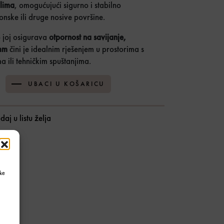
lima
, omogućujući sigurno i stabilno
onske ili druge nosive površine.
o joj osigurava
otpornost na savijanje,
mm
čini je idealnim rješenjem u prostorima s
a ili tehničkim spuštanjima.
m 1000mm količina
UBACI U KOŠARICU
daj u listu želja
ke
ja