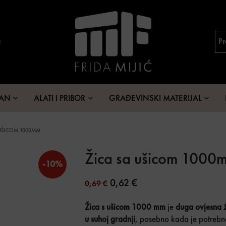
MAN
ALATI I PRIBOR
GRAĐEVINSKI MATERIJAL
 UŠICOM 1000MM
Žica sa ušicom 1000
-10%
Original price was: 0,69 €.
Current price is: 0,62 
0,62
€
0,69
€
Žica s ušicom 1000 mm
je
duga ovjesna 
u suhoj gradnji
, posebno kada je potreb