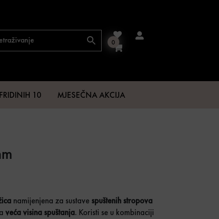
0
FRIDINIH 10
MJESEČNA AKCIJA
mm
€.
žica
namijenjena za sustave
spuštenih stropova
na
veća visina spuštanja
. Koristi se u kombinaciji