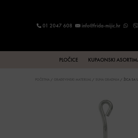
Skip to content
01 2047 608
info@frida-mijic.hr
PLOČICE
KUPAONSKI ASORTI
Main Navigation
POČETNA
/
GRAĐEVINSKI MATERIJAL
/
SUHA GRADNJA
/ ŽICA SA