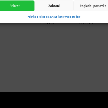
Prihvati
Zabrani
Pogledaj postavke
Tehnički podaci o proizvodu
Politika o kolačićima
Uvjeti korištenja i prodaje
Težina
0,08 kg