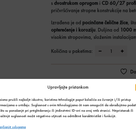
s
dvostrukom oprugom
i
CD 60/27 profi
pričvršćivanje stropne konstrukcije na bet
Izrađena je od
pocinčane čelične žice
, št
opterećenje i koroziju
. Duljina od
1000 
visokim stropovima, složenim instalacijam
Žica sa ušico
Količina u paketima:
Do
Stanje:
Na zalihi
Upravljajte pristankom
Količina zaliha: 343 kom
ismo pružili najbolje iskustvo, koristimo tehnologije poput kolačića za čuvanje i/ili pristup
SKU:
783
ormacijama o uređaju. Suglasnost s ovim tehnologijama će nam omogućiti da obrađujemo podat
Kategorija:
Građevinski materijal
,
Suha gradn
što su ponašanje pri pregledavanju ili jedinstveni ID-ovi na ovoj web stranici. Nepristanak ili
ačenje suglasnosti može negativno utjecati na određene karakteristike i funkcije.
Podijeli s prijateljima:
avljanje uslugama