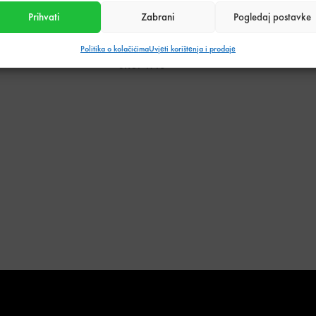
Prihvati
Zabrani
Pogledaj postavke
Stanje:
Na zalihi
Količina zaliha: 4 kom
Politika o kolačićima
Uvjeti korištenja i prodaje
SKU:
4146
Kategorija:
Kupaonski asortiman
,
Tuš kabine
Podijeli s prijateljima:
Tehnički podaci o proizvodu
Težina
43 kg