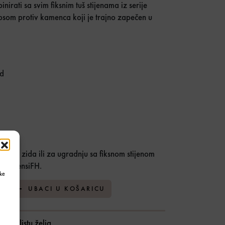
nirati sa svim fiksnim tuš stijenama iz serije
nosom protiv kamenca koji je trajno zapečen u
od
đu tri zida ili za ugradnju sa fiksnom stijenom
rije SensiFH.
ke
iPH116-1B 120cm količina
UBACI U KOŠARICU
daj u listu želja