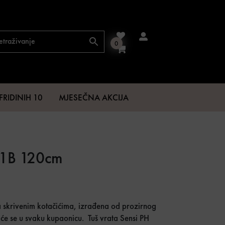
0
FRIDINIH 10
MJESEČNA AKCIJA
-1B 120cm
 €.
262,61 €.
sa skrivenim kotačićima, izrađena od prozirnog
t će se u svaku kupaonicu. Tuš vrata Sensi PH