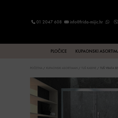
Skip to content
01 2047 608
info@frida-mijic.hr
PLOČICE
KUPAONSKI ASORTI
Main Navigation
POČETNA
/
KUPAONSKI ASORTIMAN
/
TUŠ KABINE
/ TUŠ VRATA SE