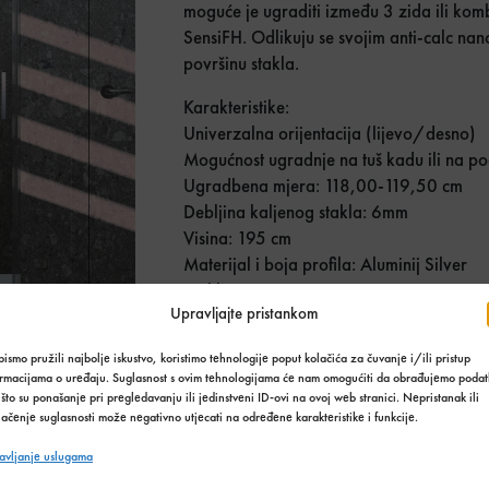
moguće je ugraditi između 3 zida ili kombi
SensiFH. Odlikuju se svojim anti-calc na
površinu stakla.
Karakteristike:
Univerzalna orijentacija (lijevo/desno)
Mogućnost ugradnje na tuš kadu ili na p
Ugradbena mjera: 118,00-119,50 cm
Debljina kaljenog stakla: 6mm
Visina: 195 cm
Materijal i boja profila: Aluminij Silver
Staklo: Transparentno
Upravljajte pristankom
Tuš vrata SensiPH moguće je ugraditi izme
potrebno je kombinirati sa stijenama iz se
ismo pružili najbolje iskustvo, koristimo tehnologije poput kolačića za čuvanje i/ili pristup
ormacijama o uređaju. Suglasnost s ovim tehnologijama će nam omogućiti da obrađujemo podat
što su ponašanje pri pregledavanju ili jedinstveni ID-ovi na ovoj web stranici. Nepristanak ili
Tuš vrata Sens
Količina u paketima:
ačenje suglasnosti može negativno utjecati na određene karakteristike i funkcije.
avljanje uslugama
Do