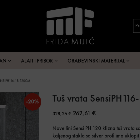
MAN
ALATI I PRIBOR
GRAĐEVINSKI MATERIJAL
NSIPH116-1B 120CM
Tuš vrata SensiPH116
-20%
Original price was: 328,26
Current price is: 
262,61
€
328,26
€
Novellini Sensi PH 120 klizna tuš vrata 
kaljenog stakla sa silver profilima uklopi