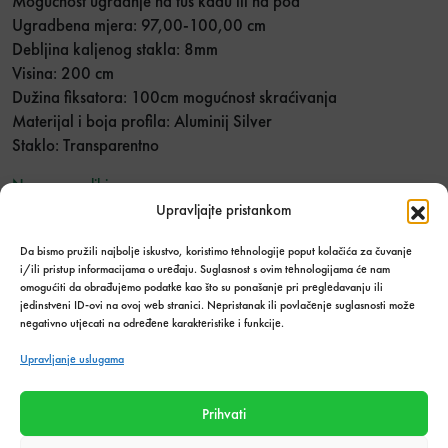
Mogućnost ugradnje na tuš kadu ili na pod
Ugradbena mjera: 97,00-100,00 cm
Debljina kaljenog stakla: 8mm
Visina: 200 cm
Dužina fiksatora: 100cm mogućnost skraćivanja
Materijal i boja profila: Aluminij Silver
Staklo: Transparentno
Nema na zalihi
Upravljajte pristankom
Dodaj u listu želja
Da bismo pružili najbolje iskustvo, koristimo tehnologije poput kolačića za čuvanje
i/ili pristup informacijama o uređaju. Suglasnost s ovim tehnologijama će nam
Stanje:
omogućiti da obrađujemo podatke kao što su ponašanje pri pregledavanju ili
Nema na zalihi
jedinstveni ID-ovi na ovoj web stranici. Nepristanak ili povlačenje suglasnosti može
negativno utjecati na određene karakteristike i funkcije.
Količina zaliha: 0 kom
Upravljanje uslugama
SKU:
6868
Kategorija:
Kupaonski asortiman
,
Tuš kabine
Prihvati
Podijeli s prijateljima: