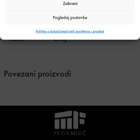
Zabrani
Pogledaj postavke
Tehnički podaci o proizvodu
Politika o kolačićima
Uvjeti korištenja i prodaje
Težina
45 kg
Povezani proizvodi