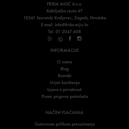
FRIDA MIJIĆ d.o.o.
Kobiljačka cesta 47
10361 Sesvetski Kraljevec, Zagreb, Hrvatska
E-mail:
info@frida-mijic.hr
Tel. 01 2047 608
INFORMACIJE
O nama
Blog
Kontakt
Uvjeti korištenja
Izjava o privatnosti
Pisani prigovor potrošača
NAČINI PLAĆANJA
Gotovinom prilikom preuzimanja