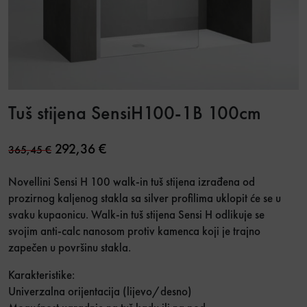
Tuš stijena SensiH100-1B 100cm
Original price was: 365,45 €.
Current price is: 292,36 €.
292,36
€
365,45
€
Novellini Sensi H 100 walk-in tuš stijena izrađena od
prozirnog kaljenog stakla sa silver profilima uklopit će se u
svaku kupaonicu. Walk-in tuš stijena Sensi H odlikuje se
svojim anti-calc nanosom protiv kamenca koji je trajno
zapečen u površinu stakla.
Karakteristike:
Univerzalna orijentacija (lijevo/desno)