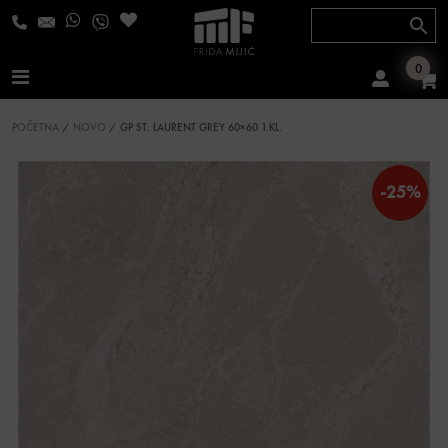
Skip to content
0
Main Navigation
POČETNA
/
NOVO
/ GP ST. LAURENT GREY 60×60 1.KL.
-25%