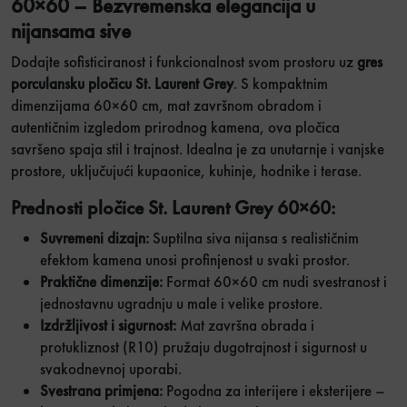
60×60 – Bezvremenska elegancija u
nijansama sive
Dodajte sofisticiranost i funkcionalnost svom prostoru uz
gres
porculansku pločicu St. Laurent Grey
. S kompaktnim
dimenzijama 60×60 cm, mat završnom obradom i
autentičnim izgledom prirodnog kamena, ova pločica
savršeno spaja stil i trajnost. Idealna je za unutarnje i vanjske
prostore, uključujući kupaonice, kuhinje, hodnike i terase.
Prednosti pločice St. Laurent Grey 60×60:
Suvremeni dizajn:
Suptilna siva nijansa s realističnim
efektom kamena unosi profinjenost u svaki prostor.
Praktične dimenzije:
Format 60×60 cm nudi svestranost i
jednostavnu ugradnju u male i velike prostore.
Izdržljivost i sigurnost:
Mat završna obrada i
protukliznost (R10) pružaju dugotrajnost i sigurnost u
svakodnevnoj uporabi.
Svestrana primjena:
Pogodna za interijere i eksterijere –