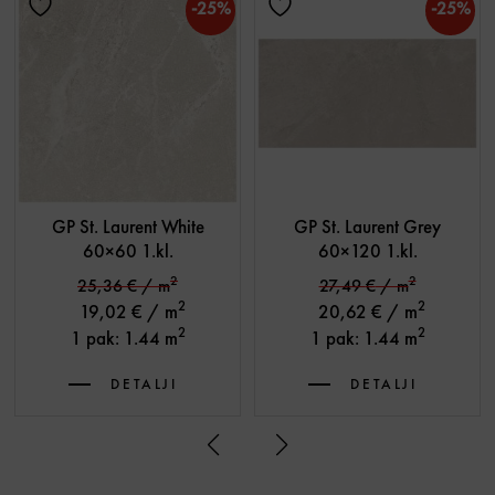
-25%
-25%
GP St. Laurent White
GP St. Laurent Grey
60×60 1.kl.
60×120 1.kl.
2
2
25,36
€
/ m
27,49
€
/ m
2
2
19,02
€
/ m
20,62
€
/ m
2
2
1 pak: 1.44 m
1 pak: 1.44 m
DETALJI
DETALJI