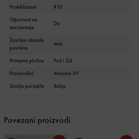
Protukliznost
R10
Otpornost na
Da
smrzavanje
Završna obrada
Mat
površine
Primjena pločice
Pod i Zid
Proizvođač
Maxima 39
Zemlja porijekla
Italija
Povezani proizvodi