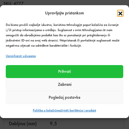
SKU:
4777
Kategorija:
Novo
,
Pločice
Upravljajte pristankom
Podijeli s prijateljima:
Da bismo pružili najbolje iskustvo, koristimo tehnologije poput kolačića za čuvanje
i/ili pristup informacijama o uređaju. Suglasnost s ovim tehnologijama će nam
omogućiti da obrađujemo podatke kao što su ponašanje pri pregledavanju ili
jedinstveni ID-ovi na ovoj web stranici. Nepristanak ili povlačenje suglasnosti može
negativno utjecati na određene karakteristike i funkcije.
Tehnički podaci o proizvodu
Upravljanje uslugama
Težina
28,224 kg
Prihvati
Efekt
Kamen
Zabrani
Materijal pločica
Gres Porculan
Pogledaj postavke
Obrada ruba
Retificiran
Politika o kolačićima
Uvjeti korištenja i prodaje
Dimenzija (cm)
60 x 60
Debljina (mm)
9,5