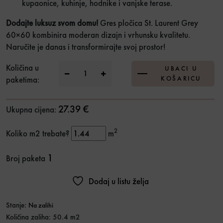
kupaonice, kuhinje, hodnike i vanjske terase.
Dodajte luksuz svom domu!
Gres pločica St. Laurent Grey
60×60 kombinira moderan dizajn i vrhunsku kvalitetu.
Naručite je danas i transformirajte svoj prostor!
GP St. Laurent Grey 60x60 1.kl. količina
Količina u
UBACI U
paketima:
KOŠARICU
27.39 €
Ukupna cijena:
2
Koliko m2 trebate?
m
1
Broj paketa
Dodaj u listu želja
Stanje:
Na zalihi
Količina zaliha: 50.4 m2