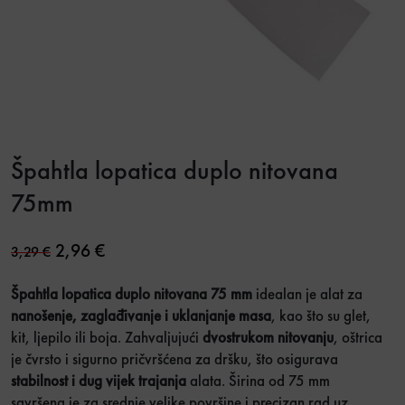
Špahtla lopatica duplo nitovana
75mm
Original price was: 3,29 €.
Current price is: 2,96 €.
2,96
€
3,29
€
Špahtla lopatica duplo nitovana 75 mm
idealan je alat za
nanošenje, zaglađivanje i uklanjanje masa
, kao što su glet,
kit, ljepilo ili boja. Zahvaljujući
dvostrukom nitovanju
, oštrica
je čvrsto i sigurno pričvršćena za dršku, što osigurava
stabilnost i dug vijek trajanja
alata. Širina od 75 mm
savršena je za srednje velike površine i precizan rad uz