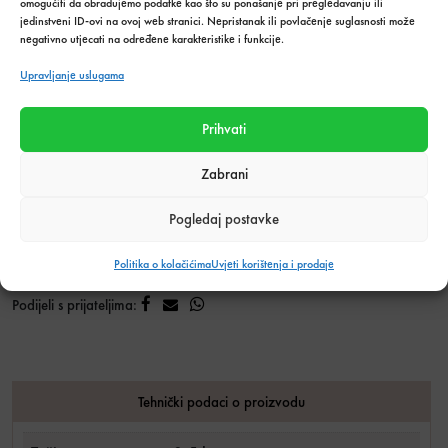
omogućiti da obrađujemo podatke kao što su ponašanje pri pregledavanju ili
lakoćom!
jedinstveni ID-ovi na ovoj web stranici. Nepristanak ili povlačenje suglasnosti može
negativno utjecati na određene karakteristike i funkcije.
Špahtla lopatica duplo nitovana 75mm koli
Količina u
UBACI U
Upravljanje uslugama
paketima:
KOŠARICU
Prihvati
Dodaj u listu želja
Zabrani
Stanje:
Na zalihi
Količina zaliha: 14 kom
Pogledaj postavke
SKU:
7059
Kategorija:
Alati i pribor
,
Ličilački pribor
,
Ostalo
Politika o kolačićima
Uvjeti korištenja i prodaje
Podijeli s prijateljima:
Tehnički podaci o proizvodu