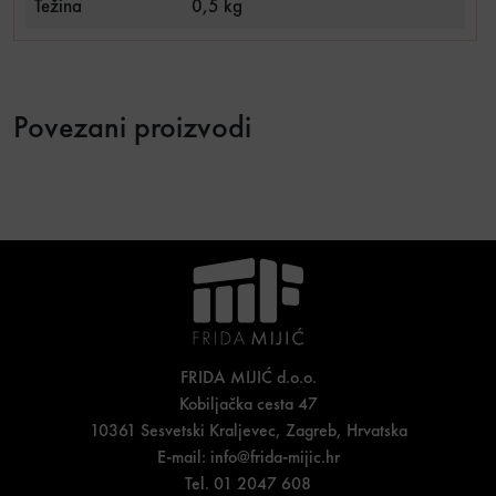
Težina
0,5 kg
Povezani proizvodi
FRIDA MIJIĆ d.o.o.
Kobiljačka cesta 47
10361 Sesvetski Kraljevec, Zagreb, Hrvatska
E-mail:
info@frida-mijic.hr
Tel. 01 2047 608