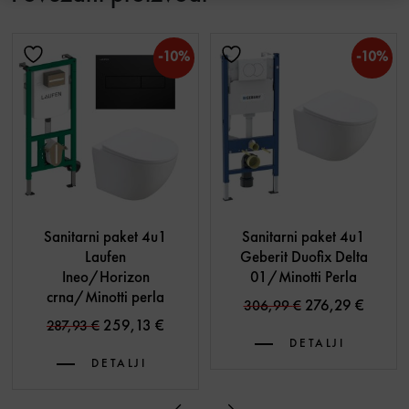
-10%
-10%
Sanitarni paket 4u1
Sanitarni paket 4u1
Laufen
Geberit Duofix Delta
Ineo/Horizon
01/Minotti Perla
crna/Minotti perla
Original price w
Current
276,29
€
306,99
€
Original price was: 287,93 €.
Current price is: 259,13 €.
259,13
€
287,93
€
DETALJI
DETALJI