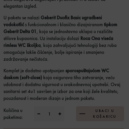
elegantan izgled.
U paketu se nalazi
Geberit Duofix Basic ugradbeni
vodokotlić
s funkcionalnom i klasično dizajniranom
tipkom
Geberit Delta 01
, koja se jednostavno uklapa u različite
stilove kupaonica. Uz instalaciju dolazi
Roca Ona viseća
rimless WC školjka
, koja zahvaljujući tehnologiji bez ruba
omogućuje lakše čišćenje, bolje ispiranje i smanjeno
zadržavanje nečistoća.
Komplet je dodatno upotpunjen
sporospuštajućom WC
daskom (soft-close)
koja osigurava tiho zatvaranje, veću
udobnost i dodatnu sigurnost u svakodnevnoj upotrebi. Ovaj
sanitarni set 4u1 savršen je izbor za one koji žele kvalitetu,
pouzdanost i moderan dizajn u jednom paketu.
Sanitarni paket 4u1 Geberit Duofix Delta 
Količina u
UBACI U
paketima:
KOŠARICU