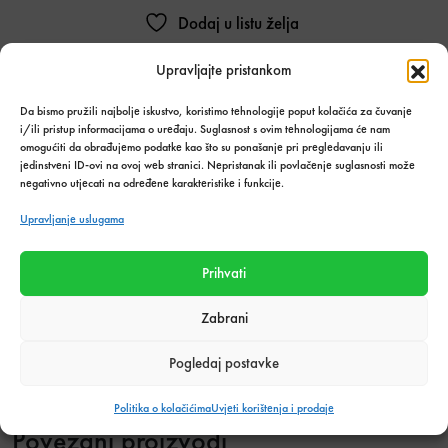
Dodaj u listu želja
Upravljajte pristankom
Stanje:
Na zalihi
Količina zaliha: 0 set
Da bismo pružili najbolje iskustvo, koristimo tehnologije poput kolačića za čuvanje
SKU:
9861
i/ili pristup informacijama o uređaju. Suglasnost s ovim tehnologijama će nam
Kategorija:
Kupaonski asortiman
,
Vodokotlići
omogućiti da obrađujemo podatke kao što su ponašanje pri pregledavanju ili
jedinstveni ID-ovi na ovoj web stranici. Nepristanak ili povlačenje suglasnosti može
Podijeli s prijateljima:
negativno utjecati na određene karakteristike i funkcije.
Upravljanje uslugama
Prihvati
Tehnički podaci o proizvodu
Zabrani
Težina
40 kg
Pogledaj postavke
Politika o kolačićima
Uvjeti korištenja i prodaje
Povezani proizvodi