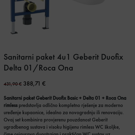
Sanitarni paket 4u1 Geberit Duofix
Delta 01/Roca Ona
Original price was: 431,90 €.
Current price is: 388,71 €.
388,71
€
431,90
€
Sanitarni paket Geberit Duofix Basic + Delta 01 + Roca Ona
rimless
predstavlja odlično kompletno rješenje za moderno
uređenje kupaonice, idealno za novogradnju ili renovaciju.
Ovaj set kombinira provjerenu pouzdanost Geberit
ugradbenog sustava i visoku higijenu rimless WC školjke,
čime osigurava dugotrajan i praktičan WC sustav uz