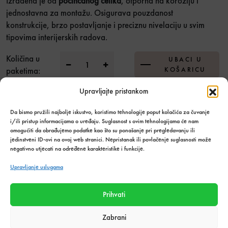
Izrađena je od
pocinčanog čelika
, otporna na koroziju i
jednostavna za montažu. Osigurava pouzdanost
konstrukcije, brzo postavljanje i preciznu nivelaciju u svim
tipovima interijerskih radova.
Ravna spojnica za CD 60/27 količina
Količina u
UBACI U
paketima:
KOŠARICU
Upravljajte pristankom
Dodaj u listu želja
Da bismo pružili najbolje iskustvo, koristimo tehnologije poput kolačića za čuvanje
i/ili pristup informacijama o uređaju. Suglasnost s ovim tehnologijama će nam
Stanje:
Na zalihi
omogućiti da obrađujemo podatke kao što su ponašanje pri pregledavanju ili
Količina zaliha: 645 kom
jedinstveni ID-ovi na ovoj web stranici. Nepristanak ili povlačenje suglasnosti može
negativno utjecati na određene karakteristike i funkcije.
SKU:
4368
Kategorija:
Građevinski materijal
,
Suha gradnja
Upravljanje uslugama
Podijeli s prijateljima:
Prihvati
Zabrani