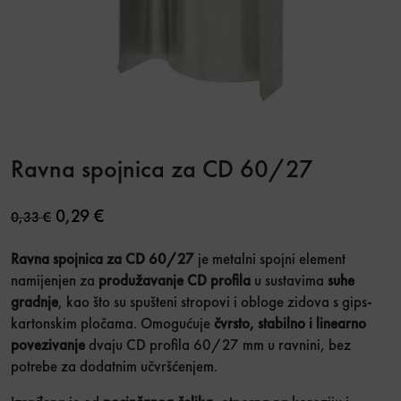
Ravna spojnica za CD 60/27
Original price was: 0,33 €.
Current price is: 0,29 €.
0,29
€
0,33
€
Ravna spojnica za CD 60/27
je metalni spojni element
namijenjen za
produžavanje CD profila
u sustavima
suhe
gradnje
, kao što su spušteni stropovi i obloge zidova s gips-
kartonskim pločama. Omogućuje
čvrsto, stabilno i linearno
povezivanje
dvaju CD profila 60/27 mm u ravnini, bez
potrebe za dodatnim učvršćenjem.