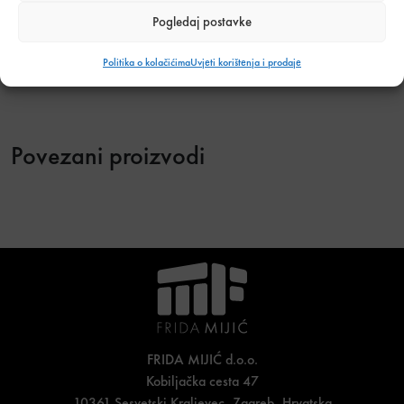
Tehnički podaci o proizvodu
Pogledaj postavke
Težina
0,04 kg
Politika o kolačićima
Uvjeti korištenja i prodaje
Povezani proizvodi
FRIDA MIJIĆ d.o.o.
Kobiljačka cesta 47
10361 Sesvetski Kraljevec, Zagreb, Hrvatska