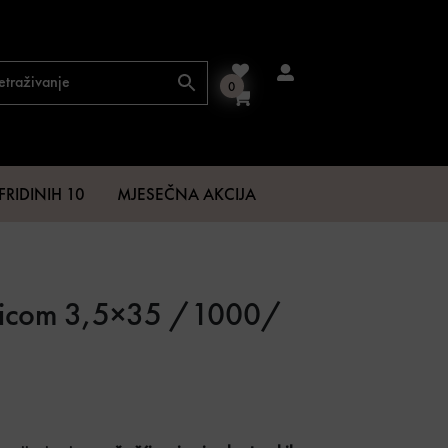
0
FRIDINIH 10
MJESEČNA AKCIJA
štricom 3,5×35 /1000/
.
50 €.