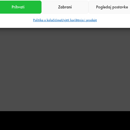
Podijeli s prijateljima:
Prihvati
Zabrani
Pogledaj postavke
Politika o kolačićima
Uvjeti korištenja i prodaje
Tehnički podaci o proizvodu