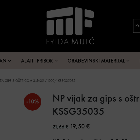
MAN
ALATI I PRIBOR
GRAĐEVINSKI MATERIJAL
 ZA GIPS S OŠTRICOM 3,5×35 /1000/ KSSG35035
NP vijak za gips s o
-10%
KSSG35035
Original price was: 21,66 €
Current price is: 19,
19,50
€
21,66
€