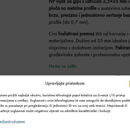
NP vijak za gips s oštricom 3,5×35 mm
n
ploča na metalne profile
u sustavima suh
brzo, precizno i jednostavno uvrtanje be
profile (do 0,7 mm).
Crni
fosfatirani premaz
štiti od korozije 
materijalima. Dužina od 35 mm idealna je
slojevima s dodatnom izolacijom.
Pakira
građevinske zahvate i profesionalnu upot
Nema na zalihi
Do
Upravljajte pristankom
Stanje:
ismo pružili najbolje iskustvo, koristimo tehnologije poput kolačića za čuvanje i/ili pristup
Nema na zalihi
ormacijama o uređaju. Suglasnost s ovim tehnologijama će nam omogućiti da obrađujemo podat
što su ponašanje pri pregledavanju ili jedinstveni ID-ovi na ovoj web stranici. Nepristanak ili
Količina zaliha: 0 kut
ačenje suglasnosti može negativno utjecati na određene karakteristike i funkcije.
SKU:
3429
avljanje uslugama
Kategorija:
Građevinski materijal
,
Suha gradn