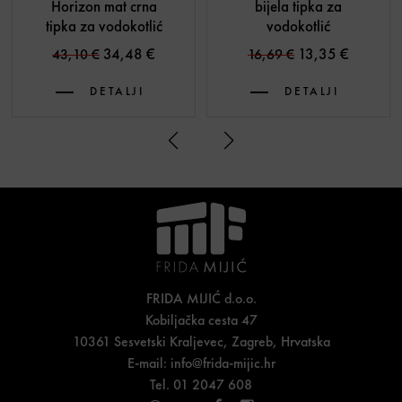
Horizon mat crna
bijela tipka za
tipka za vodokotlić
vodokotlić
Original price was: 43,10 €.
Current price is: 34,48 €.
Original price w
Current p
34,48
€
13,35
€
43,10
€
16,69
€
DETALJI
DETALJI
FRIDA MIJIĆ d.o.o.
Kobiljačka cesta 47
10361 Sesvetski Kraljevec, Zagreb, Hrvatska
E-mail:
info@frida-mijic.hr
Tel. 01 2047 608