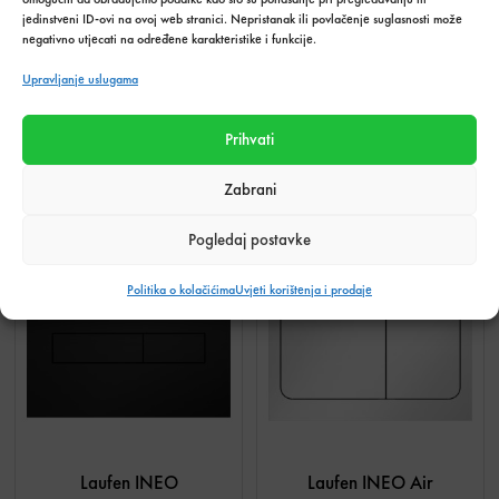
jedinstveni ID-ovi na ovoj web stranici. Nepristanak ili povlačenje suglasnosti može
negativno utjecati na određene karakteristike i funkcije.
Tehnički podaci o proizvodu
Upravljanje uslugama
Prihvati
Povezani proizvodi
Zabrani
Pogledaj postavke
-20%
-20%
Politika o kolačićima
Uvjeti korištenja i prodaje
Laufen INEO
Laufen INEO Air