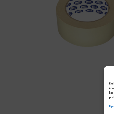
Da b
inf
kao 
povl
Upr