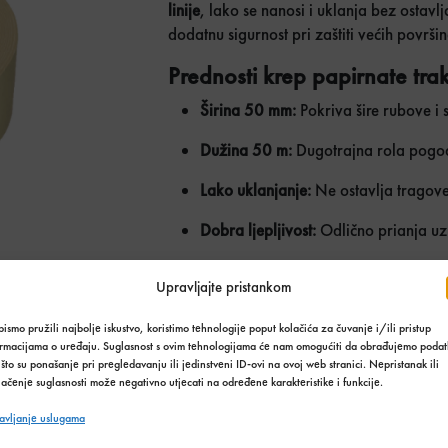
linije
, lako se nanosi i uklanja bez ostav
dodatnu sigurnost pri zaštiti većih površina
Prednosti krep papirnate tr
Širina 50 mm:
Pokriva šire rubove i 
Dužina 50 m:
Dugotrajna rola pogo
Lako uklanjanje:
Ne ostavlja tragove
Dobra ljepljivost:
Odlično prianja uz 
Višenamjenska primjena:
Za bojanje 
Upravljajte pristankom
projekte.
ismo pružili najbolje iskustvo, koristimo tehnologije poput kolačića za čuvanje i/ili pristup
Za uredne linije i profesionalnu završnic
ormacijama o uređaju. Suglasnost s ovim tehnologijama će nam omogućiti da obrađujemo podat
Naručite već danas i olakšajte si svaki k
što su ponašanje pri pregledavanju ili jedinstveni ID-ovi na ovoj web stranici. Nepristanak ili
ačenje suglasnosti može negativno utjecati na određene karakteristike i funkcije.
Traka krep pa
Količina u paketima:
avljanje uslugama