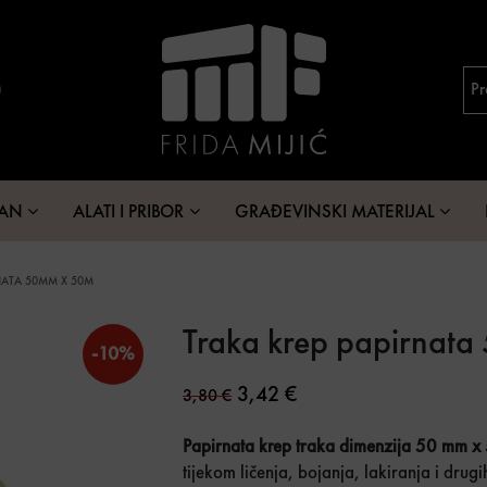
MAN
ALATI I PRIBOR
GRAĐEVINSKI MATERIJAL
NATA 50MM X 50M
Traka krep papirnat
-10%
Original price was: 3,80 €.
Current price is: 3,42 
3,42
€
3,80
€
Papirnata krep traka dimenzija 50 mm x
tijekom ličenja, bojanja, lakiranja i dr