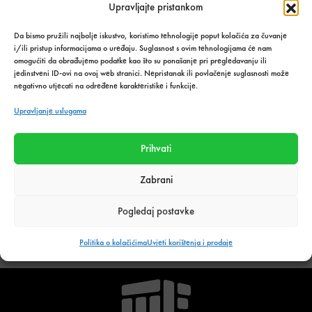
SKU:
245
Upravljajte pristankom
Kategorija:
Nekategorizirane
Da bismo pružili najbolje iskustvo, koristimo tehnologije poput kolačića za čuvanje
Podijeli s prijateljima:
i/ili pristup informacijama o uređaju. Suglasnost s ovim tehnologijama će nam
omogućiti da obrađujemo podatke kao što su ponašanje pri pregledavanju ili
jedinstveni ID-ovi na ovoj web stranici. Nepristanak ili povlačenje suglasnosti može
negativno utjecati na određene karakteristike i funkcije.
Upravljanje uslugama
Tehnički podaci o proizvodu
Prihvati
Zabrani
Povezani proizvodi
Pogledaj postavke
Politika o kolačićima
Uvjeti korištenja i prodaje