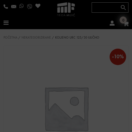
Skip to content
0
Main Navigation
POČETNA
/
NEKATEGORIZIRANE
/ KOLJENO URC 125/30 ULIČNO
-10%