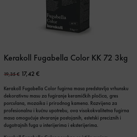
Kerakoll Fugabella Color KK 72 3kg
Original price was: 19,35 €.
Current price is: 17,42 €.
17,42
€
19,35
€
Kerakoll
Fugabella Color fugirna masa predstavlja vrhunsku
dekorativnu masu za fugiranje keramičkih pločica, gres
porculana, mozaika i prirodnog kamena. Razvijena za
profesionalnu i kućnu upotrebu, ova visokokvalitetna fugirna
masa omogućuje stvaranje postojanih, estetski preciznih i
dugotrajnih fuga u interijerima i eksterijerima.