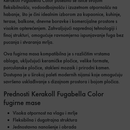
Kerakoll Fugabella Color posebno se ističe svojom
fleksibilnošću, vodoodbojnošću i izuzetnom otpornošću na
habanje, što je čini idealnim izborom za kupaonice, kuhinje,
terase, balkone, dnevne boravke i komercijalne prostore s
visokim opterećenjem. Zahvaljujući naprednoj tehnologiji i
finoj strukturi, omogućuje ravnomjerno ispunjavanje fuga bez
pucanja i stvaranja mrlja.
Ova fugirna masa kompatibilna je s različitim vrstama
obloga, uključujući keramičke pločice, velike formate,
porculanske pločice, stakleni mozaik i prirodni kamen.
Dostupna je u širokoj paleti modernih nijansi koje omogućuju
savršeno usklađivanje s dizajnom prostora i bojom pločica.
Prednosti Kerakoll Fugabella Color
fugirne mase
Visoka otpornost na vlagu i mrlje
Fleksibilna i dugotrajna struktura
Jednostavno nanošenje i obrada