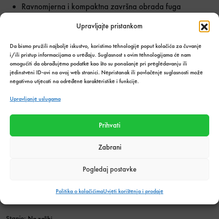
Ravnomjerna i kompaktna završna obrada fuga
Otpornost na pucanje i habanje
Upravljajte pristankom
Idealna za unutarnje i vanjske prostore
Pogodna za podne i zidne obloge
Da bismo pružili najbolje iskustvo, koristimo tehnologije poput kolačića za čuvanje
Širok izbor dekorativnih boja
i/ili pristup informacijama o uređaju. Suglasnost s ovim tehnologijama će nam
omogućiti da obrađujemo podatke kao što su ponašanje pri pregledavanju ili
Kerakoll Fugabella Color fugirna masa omogućuje
jedinstveni ID-ovi na ovoj web stranici. Nepristanak ili povlačenje suglasnosti može
negativno utjecati na određene karakteristike i funkcije.
profesionalan završni izgled svake keramičke površine te
doprinosi dugotrajnosti i estetici prostora. Zahvaljujući
Upravljanje uslugama
otpornosti na svakodnevno korištenje i jednostavnom
održavanju, predstavlja odlično rješenje za moderne
Prihvati
stambene i poslovne projekte.
Zabrani
Kerakoll Fugabella Color KK 72 3kg količi
Količina u
UBACI U
paketima:
KOŠARICU
Pogledaj postavke
Politika o kolačićima
Uvjeti korištenja i prodaje
Dodaj u listu želja
Stanje:
Na zalihi