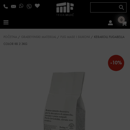
Skip to content
0
Main Navigation
POČETNA
/
GRAĐEVINSKI MATERIJAL
/
FUG MASE I SILIKONI
/ KERAKOLL FUGABELLA
COLOR KK 2 3KG
-10%