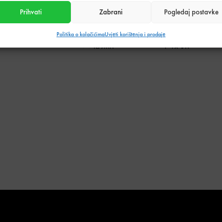
Prihvati
Zabrani
Pogledaj postavke
Tehnički podaci o proizvodu
Politika o kolačićima
Uvjeti korištenja i prodaje
Težina
1,18 kg