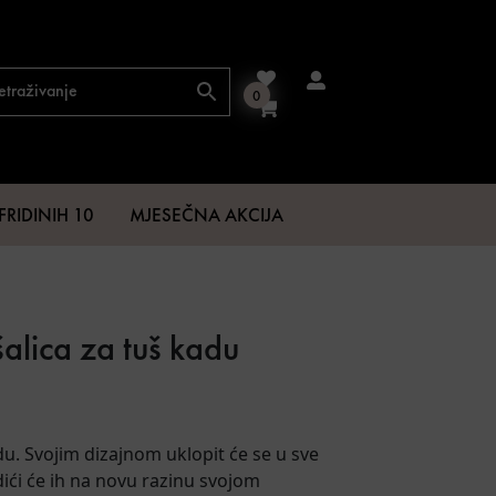
0
FRIDINIH 10
MJESEČNA AKCIJA
alica za tuš kadu
.
48 €.
du. Svojim dizajnom uklopit će se u sve
ći će ih na novu razinu svojom