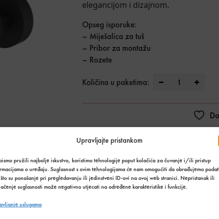
elegancijom i dizajnom.
Opseg isporuke:
– Miješalica za tuš
– Pribor za montažu
– Rozete
Invena Neri Cr
Količina u paketima:
Do
Stanje:
Na zalihi
Upravljajte pristankom
Količina zaliha: 2 kom
ismo pružili najbolje iskustvo, koristimo tehnologije poput kolačića za čuvanje i/ili pristup
SKU:
1685
ormacijama o uređaju. Suglasnost s ovim tehnologijama će nam omogućiti da obrađujemo podat
Kategorija:
Kupaonski asortiman
,
Slavine
što su ponašanje pri pregledavanju ili jedinstveni ID-ovi na ovoj web stranici. Nepristanak ili
ačenje suglasnosti može negativno utjecati na određene karakteristike i funkcije.
Podijeli s prijateljima:
avljanje uslugama