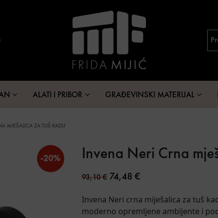
MAN
ALATI I PRIBOR
GRAĐEVINSKI MATERIJAL
NA MJEŠALICA ZA TUŠ KADU
Invena Neri Crna mješ
-20%
Original price was: 93,10 €
Current price is: 74,
74,48
€
93,10
€
Invena Neri crna miješalica za tuš ka
moderno opremljene ambijente i podi