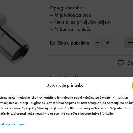
Opseg isporuke:
– Miješalica za bide
– Fleksibilna priključna crijeva
– Pribor za montažu
Invena Dokos m
Količina u paketima:
Do
Stanje:
Na zalihi
Količina zaliha: 1 kom
Upravljajte pristankom
SKU:
391
ismo pružili najbolje iskustvo, koristimo tehnologije poput kolačića za čuvanje i/ili pristup
Kategorija:
Kupaonski asortiman
,
Slavine
ormacijama o uređaju. Suglasnost s ovim tehnologijama će nam omogućiti da obrađujemo podat
što su ponašanje pri pregledavanju ili jedinstveni ID-ovi na ovoj web stranici. Nepristanak ili
Podijeli s prijateljima:
ačenje suglasnosti može negativno utjecati na određene karakteristike i funkcije.
avljanje uslugama