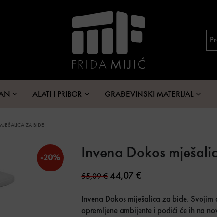
MAN
ALATI I PRIBOR
GRAĐEVINSKI MATERIJAL
JEŠALICA ZA BIDE
Invena Dokos mješali
-20%
Original price was: 55,09 €
Current price is: 44
44,07
€
55,09
€
Invena Dokos miješalica za bide. Svojim 
opremljene ambijente i podići će ih na n