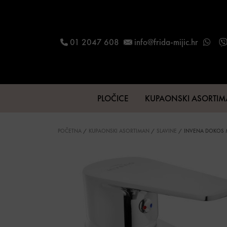
Skip to content
01 2047 608
info@frida-mijic.hr
PLOČICE
KUPAONSKI ASORTI
Main Navigation
POČETNA
/
KUPAONSKI ASORTIMAN
/
SLAVINE
/ INVENA DOKOS M