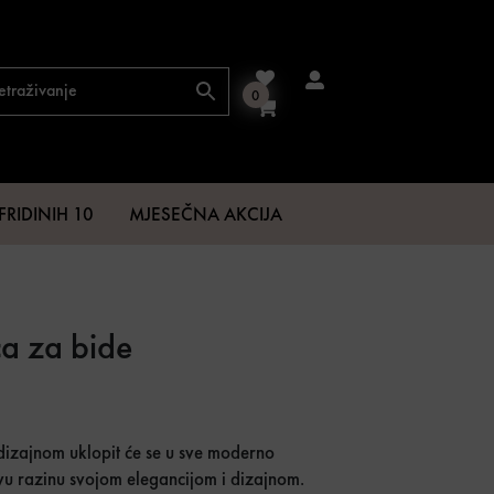
0
FRIDINIH 10
MJESEČNA AKCIJA
ca za bide
.
,07 €.
dizajnom uklopit će se u sve moderno
ovu razinu svojom elegancijom i dizajnom.