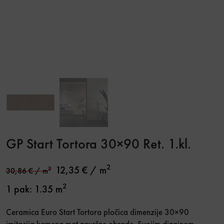
GP Start Tortora 30×90 Ret. 1.kl.
2
12,35
€
/ m
2
30,86
€
/ m
2
1 pak: 1.35 m
Ceramica Euro Start Tortora pločica dimenzije 30×90
imitacija kamena mat završne obrade. Svojim dizajnom