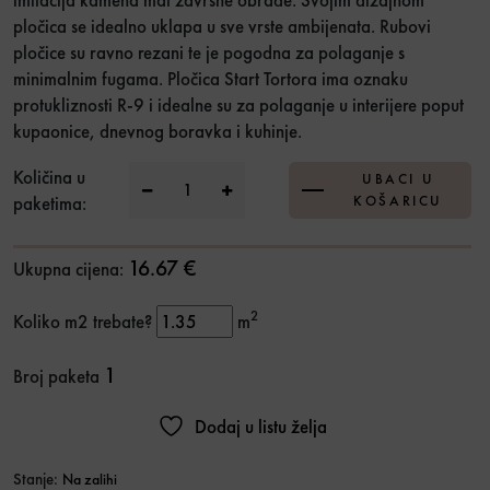
pločica se idealno uklapa u sve vrste ambijenata. Rubovi
pločice su ravno rezani te je pogodna za polaganje s
minimalnim fugama. Pločica Start Tortora ima oznaku
protukliznosti R-9 i idealne su za polaganje u interijere poput
kupaonice, dnevnog boravka i kuhinje.
GP Start Tortora 30x90 Ret. 1.kl. količina
Količina u
UBACI U
paketima:
KOŠARICU
16.67 €
Ukupna cijena:
2
Koliko m2 trebate?
m
1
Broj paketa
Dodaj u listu želja
Stanje:
Na zalihi