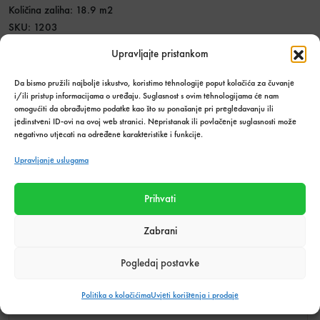
Količina zaliha: 18.9 m2
SKU:
1203
Kategorija:
Pločice
Upravljajte pristankom
Podijeli s prijateljima:
Da bismo pružili najbolje iskustvo, koristimo tehnologije poput kolačića za čuvanje
i/ili pristup informacijama o uređaju. Suglasnost s ovim tehnologijama će nam
omogućiti da obrađujemo podatke kao što su ponašanje pri pregledavanju ili
jedinstveni ID-ovi na ovoj web stranici. Nepristanak ili povlačenje suglasnosti može
negativno utjecati na određene karakteristike i funkcije.
Tehnički podaci o proizvodu
Upravljanje uslugama
Težina
24,03 kg
Prihvati
Efekt
Kamen
Zabrani
Materijal pločica
Gres Porculan
Pogledaj postavke
Obrada ruba
Retificiran
Dimenzija (cm)
30 x 90
Politika o kolačićima
Uvjeti korištenja i prodaje