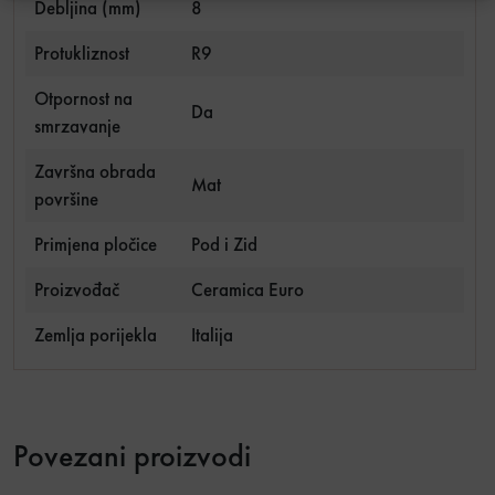
Debljina (mm)
8
Protukliznost
R9
Otpornost na
Da
smrzavanje
Završna obrada
Mat
površine
Primjena pločice
Pod i Zid
Proizvođač
Ceramica Euro
Zemlja porijekla
Italija
Povezani proizvodi