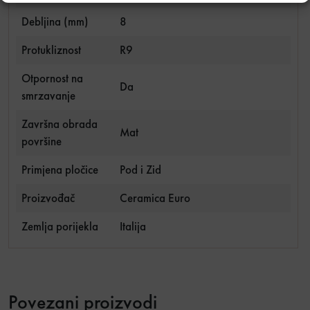
Debljina (mm)
8
Protukliznost
R9
Otpornost na
Da
smrzavanje
Završna obrada
Mat
površine
Primjena pločice
Pod i Zid
Proizvođač
Ceramica Euro
Zemlja porijekla
Italija
Povezani proizvodi