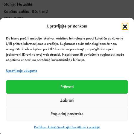
Stanje:
Na zalihi
Količina zaliha: 86.4 m2
SKU:
2793
Kategorija:
Pločice
Upravljajte pristankom
Podijeli s prijateljima:
Da bismo pružili najbolje iskustvo, koristimo tehnologije poput kolačića za čuvanje
i/ili pristup informacijama o uređaju. Suglasnost s ovim tehnologijama će nam
omogućiti da obrađujemo podatke kao što su ponašanje pri pregledavanju ili
jedinstveni ID-ovi na ovoj web stranici. Nepristanak ili povlačenje suglasnosti može
negativno utjecati na određene karakteristike i funkcije.
Tehnički podaci o proizvodu
Upravljanje uslugama
Težina
24,03 kg
Prihvati
Efekt
Beton
Zabrani
Materijal pločica
Gres Porculan
Pogledaj postavke
Obrada ruba
Retificiran
Politika o kolačićima
Uvjeti korištenja i prodaje
Dimenzija (cm)
30 x 90