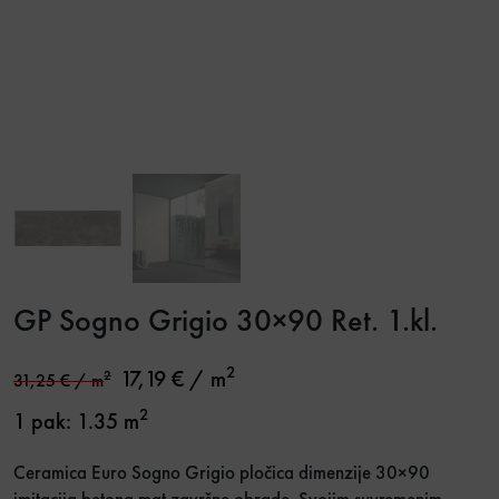
GP Sogno Grigio 30×90 Ret. 1.kl.
2
17,19
€
/ m
2
31,25
€
/ m
2
1 pak: 1.35 m
Ceramica Euro Sogno Grigio pločica dimenzije 30×90
imitacija betona mat završne obrade. Svojim suvremenim