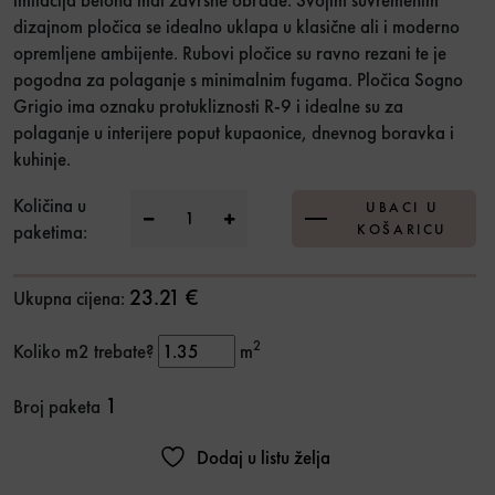
dizajnom pločica se idealno uklapa u klasične ali i moderno
opremljene ambijente. Rubovi pločice su ravno rezani te je
pogodna za polaganje s minimalnim fugama. Pločica Sogno
Grigio ima oznaku protukliznosti R-9 i idealne su za
polaganje u interijere poput kupaonice, dnevnog boravka i
kuhinje.
GP Sogno Grigio 30x90 Ret. 1.kl. količina
Količina u
UBACI U
paketima:
KOŠARICU
23.21 €
Ukupna cijena:
2
Koliko m2 trebate?
m
1
Broj paketa
Dodaj u listu želja