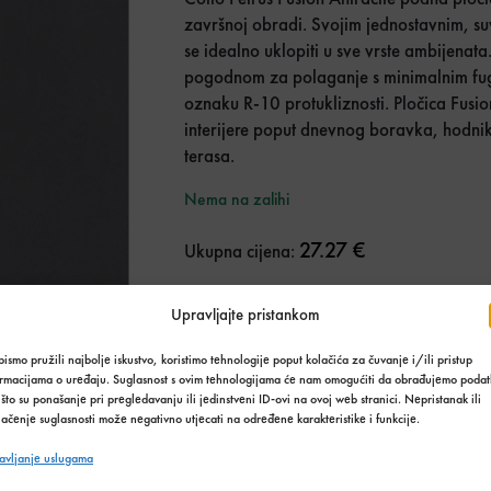
završnoj obradi. Svojim jednostavnim, s
se idealno uklopiti u sve vrste ambijenata.
pogodnom za polaganje s minimalnim fug
oznaku R-10 protukliznosti. Pločica Fusi
interijere poput dnevnog boravka, hodnika
terasa.
Nema na zalihi
27.27 €
Ukupna cijena:
2
Koliko m2 trebate?
m
Upravljajte pristankom
1
Broj paketa
ismo pružili najbolje iskustvo, koristimo tehnologije poput kolačića za čuvanje i/ili pristup
ormacijama o uređaju. Suglasnost s ovim tehnologijama će nam omogućiti da obrađujemo podat
što su ponašanje pri pregledavanju ili jedinstveni ID-ovi na ovoj web stranici. Nepristanak ili
Do
ačenje suglasnosti može negativno utjecati na određene karakteristike i funkcije.
avljanje uslugama
Stanje:
Nema na zalihi