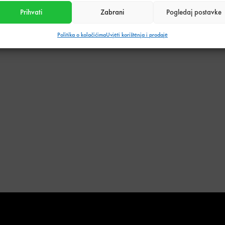
Prihvati
Zabrani
Pogledaj postavke
Količina zaliha: 0 m2
SKU:
8747
Politika o kolačićima
Uvjeti korištenja i prodaje
Kategorija:
Pločice
Podijeli s prijateljima:
Tehnički podaci o proizvodu
Težina
34,74 kg
Efekt
Beton
Materijal pločica
Gres Porculan
Obrada ruba
Retificiran
Dimenzija (cm)
60 x 60