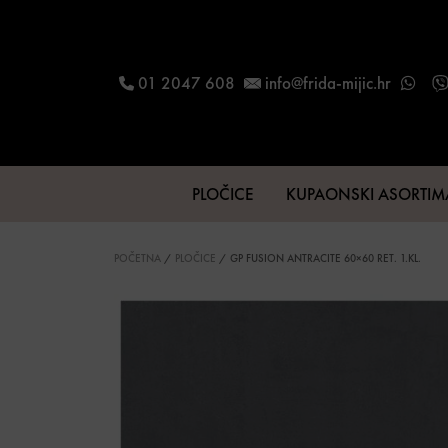
Skip to content
01 2047 608
info@frida-mijic.hr
PLOČICE
KUPAONSKI ASORTI
Main Navigation
POČETNA
/
PLOČICE
/ GP FUSION ANTRACITE 60×60 RET. 1.KL.