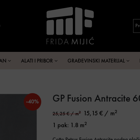
MAN
ALATI I PRIBOR
GRAĐEVINSKI MATERIJAL
GP Fusion Antracite 6
-40%
2
15,15
€
/ m
2
25,25
€
/ m
2
1 pak: 1.8 m
Cotto Petrus Fusion Antracite podna ploč