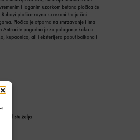
uvremenim i laganim uzorkom betona pločica će
 Rubovi pločice ravno su rezani što ju čini
ama. Pločica je otporna na smrzavanje i ima
on Antracite pogodna je za polaganje kako u
, kupaonica, ali i eksterijera poput balkona i
ke
daj u listu želja