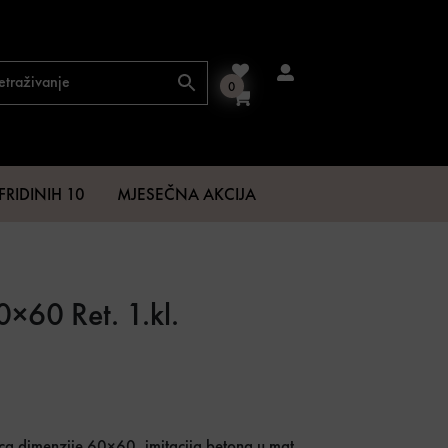
0
FRIDINIH 10
MJESEČNA AKCIJA
0×60 Ret. 1.kl.
ica dimenzije 60×60, imitacija betona u mat