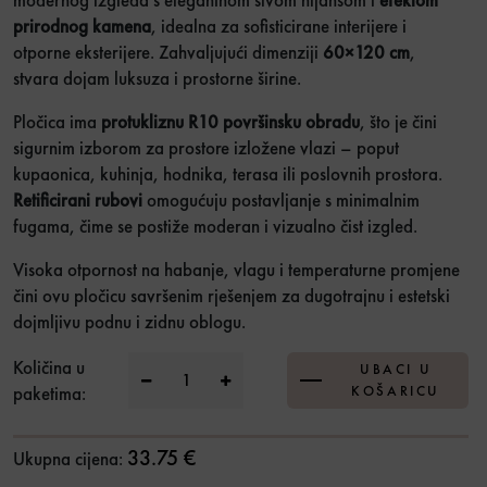
prirodnog kamena
, idealna za sofisticirane interijere i
otporne eksterijere. Zahvaljujući dimenziji
60×120 cm
,
stvara dojam luksuza i prostorne širine.
Pločica ima
protukliznu R10 površinsku obradu
, što je čini
sigurnim izborom za prostore izložene vlazi – poput
kupaonica, kuhinja, hodnika, terasa ili poslovnih prostora.
Retificirani rubovi
omogućuju postavljanje s minimalnim
fugama, čime se postiže moderan i vizualno čist izgled.
Visoka otpornost na habanje, vlagu i temperaturne promjene
čini ovu pločicu savršenim rješenjem za dugotrajnu i estetski
dojmljivu podnu i zidnu oblogu.
GP Alchemy Grey 60x120 Ret. 1.kl količina
Količina u
UBACI U
paketima:
KOŠARICU
33.75 €
Ukupna cijena: