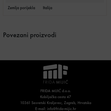
Zemlja porijekla
Italija
Povezani proizvodi
FRIDA MIJIĆ d.o.o.
Kobiljačka cesta 47
10361 Sesvetski Kraljevec, Zagreb, Hrvatska
E-mail:
info@frida-mijic.hr