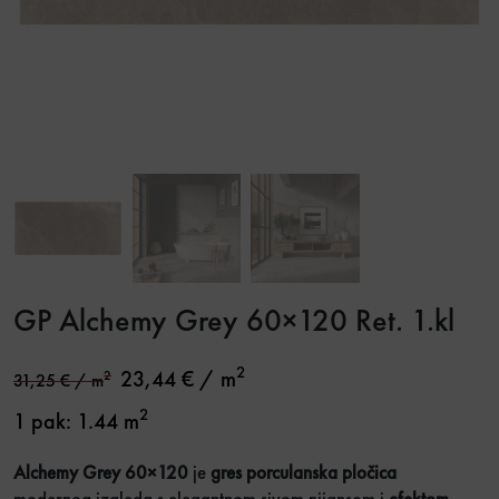
GP Alchemy Grey 60×120 Ret. 1.kl
2
23,44
€
/ m
2
31,25
€
/ m
2
1 pak: 1.44 m
Alchemy Grey 60×120
je
gres porculanska pločica
modernog izgleda s elegantnom sivom nijansom i
efektom