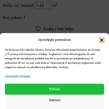
2
Koliko m2 trebate?
m
1
Broj paketa
Dodaj u listu želja
Upravljajte pristankom
Stanje:
Na zalihi
Količina zaliha: 54.72 m2
Da bismo pružili najbolje iskustvo, koristimo tehnologije poput kolačića za čuvanje
SKU:
9774
i/ili pristup informacijama o uređaju. Suglasnost s ovim tehnologijama će nam
Kategorija:
Novo
,
Pločice
omogućiti da obrađujemo podatke kao što su ponašanje pri pregledavanju ili
jedinstveni ID-ovi na ovoj web stranici. Nepristanak ili povlačenje suglasnosti može
negativno utjecati na određene karakteristike i funkcije.
Podijeli s prijateljima:
Upravljanje uslugama
Prihvati
Tehnički podaci o proizvodu
Zabrani
Težina
28,8 kg