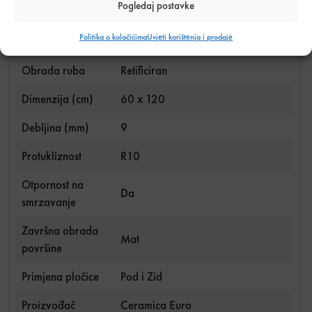
Pogledaj postavke
Efekt
Kamen
Politika o kolačićima
Uvjeti korištenja i prodaje
Materijal pločica
Gres Porculan
Obrada ruba
Retificiran
Dimenzija (cm)
60 x 120
Debljina (mm)
9
Protukliznost
R10
Otpornost na
Da
smrzavanje
Završna obrada
Mat
površine
Primjena pločice
Pod i Zid
Proizvođač
Ceramica Euro