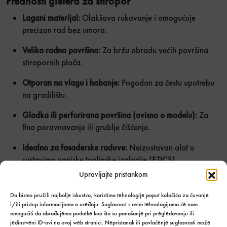
Prednosti gletera za stiropor
Lagani materijal:
Olakšava rukovanje i omogućuje
precizan rad bez umora.
Velika radna površina:
Za bržu obradu većih površina
stiropornih ploča.
Otporan na vlagu i habanje:
Pogodan za čestu upotrebu
na gradilištu.
Gladka ili perforirana površina (ovisno o modelu):
Za
fino poravnavanje ili grublje čišćenje.
Idealno za fasaderske radove:
Neizostavan alat u
sustavima vanjske toplinske izolacije (ETICS).
Upravljajte pristankom
Za brzo, precizno i čisto zaglađivanje termoizolacijskih
ploča odaberite
gleter za stiropor
. Naručite već danas i
Da bismo pružili najbolje iskustvo, koristimo tehnologije poput kolačića za čuvanje
unaprijedite kvalitetu fasaderskih radova!
i/ili pristup informacijama o uređaju. Suglasnost s ovim tehnologijama će nam
omogućiti da obrađujemo podatke kao što su ponašanje pri pregledavanju ili
jedinstveni ID-ovi na ovoj web stranici. Nepristanak ili povlačenje suglasnosti može
Gleter za stiropor količina
Količina u
UBACI U