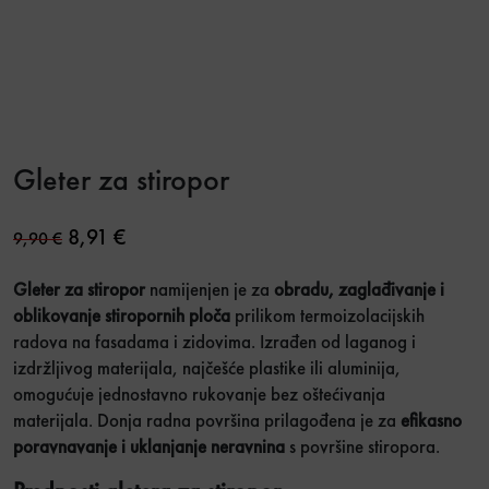
Gleter za stiropor
Original price was: 9,90 €.
Current price is: 8,91 €.
8,91
€
9,90
€
Gleter za stiropor
namijenjen je za
obradu, zaglađivanje i
oblikovanje stiropornih ploča
prilikom termoizolacijskih
radova na fasadama i zidovima. Izrađen od laganog i
izdržljivog materijala, najčešće plastike ili aluminija,
omogućuje jednostavno rukovanje bez oštećivanja
materijala. Donja radna površina prilagođena je za
efikasno
poravnavanje i uklanjanje neravnina
s površine stiropora.