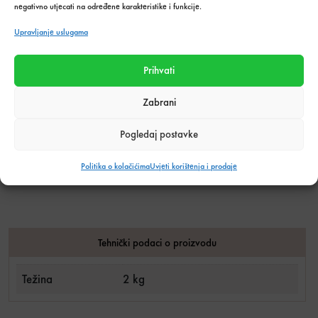
negativno utjecati na određene karakteristike i funkcije.
paketima:
KOŠARICU
Upravljanje uslugama
Dodaj u listu želja
Prihvati
Stanje:
Na zalihi
Zabrani
Količina zaliha: 3 kom
SKU:
4479
Pogledaj postavke
Kategorija:
Alati i pribor
,
Ostalo
Politika o kolačićima
Uvjeti korištenja i prodaje
Podijeli s prijateljima:
Tehnički podaci o proizvodu
Težina
2 kg