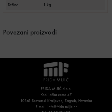
Težina
1 kg
Povezani proizvodi
FRIDA MIJIĆ d.o.o.
Kobiljačka cesta 47
10361 Sesvetski Kraljevec, Zagreb, Hrvatska
E-mail:
info@frida-mijic.hr