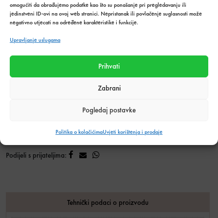
osigurajte profesionalnu završnicu svakog keramičarskog
omogućiti da obrađujemo podatke kao što su ponašanje pri pregledavanju ili
posla!
jedinstveni ID-ovi na ovoj web stranici. Nepristanak ili povlačenje suglasnosti može
negativno utjecati na određene karakteristike i funkcije.
Gleter bijela spužva profy narezana količin
Količina u
UBACI U
Upravljanje uslugama
paketima:
KOŠARICU
Prihvati
Dodaj u listu želja
Zabrani
Stanje:
Na zalihi
Pogledaj postavke
Količina zaliha: 4 kom
SKU:
3130
Politika o kolačićima
Uvjeti korištenja i prodaje
Kategorija:
Alati i oprema za keramičare
,
Alati i pribor
Podijeli s prijateljima:
Tehnički podaci o proizvodu