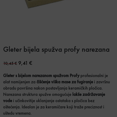
Gleter bijela spužva profy narezana
Original price was: 10,45 €.
Current price is: 9,41 €.
9,41
€
10,45
€
Gleter s bijelom narezanom spužvom Profy
profesionalni je
alat namijenjen za
čišćenje viška mase za fugiranje
i završnu
obradu površina nakon postavljanja keramičkih pločica.
Narezana struktura spužve omogućuje
lakše zadržavanje
vode
i učinkovitije uklanjanje ostataka s pločica bez
oštećenja. Idealan je za keramičare koji traže preciznost i
uštedu vremena.