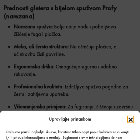
Prednosti gletera s bijelom spužvom Profy
(narezana)
Narezana spužva:
Bolje upija vodu i poboljšava
čišćenje fuga i pločica.
Meka, ali čvrsta struktura:
Ne oštećuje pločice, a
učinkovito čisti površine.
Ergonomska drška:
Omogućuje sigurno i udobno
rukovanje.
Profesionalna kvaliteta:
Izdržljiva spužva pogodna za
čestu i zahtjevnu upotrebu.
Višenamjenska primjena:
Za fugiranje, čišćenje i završnu
obradu pločica.
Upravljajte pristankom
Postignite čiste i ravnomjerne fuge bez napora uz
gleter
Da bismo pružili najbolje iskustvo, koristimo tehnologije poput kolačića za čuvanje
bijela spužva Profy narezana
. Naručite već danas i
i/ili pristup informacijama o uređaju. Suglasnost s ovim tehnologijama će nam