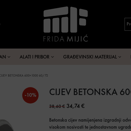
MAN
ALATI I PRIBOR
GRAĐEVINSKI MATERIJAL
CIJEV BETONSKA 600×1000 60/72
CIJEV BETONSKA 6
-10%
Original price was: 38,60 €
Current price is: 34
34,74
€
38,60
€
Betonska cijev namijenjena izgradnji od
visokom nosivosti te jednostavnom ugra