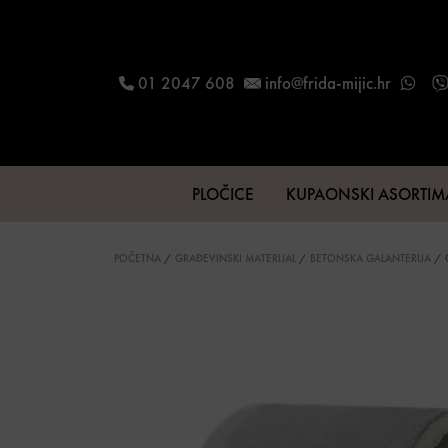
Skip to content
01 2047 608
info@frida-mijic.hr
PLOČICE
KUPAONSKI ASORTI
Main Navigation
POČETNA
/
GRAĐEVINSKI MATERIJAL
/
BETONSKA GALANTERIJA
/ 