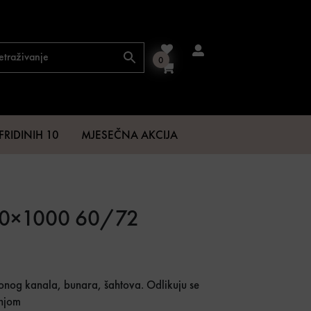
0
FRIDINIH 10
MJESEČNA AKCIJA
00×1000 60/72
.
,74 €.
vonog kanala, bunara, šahtova. Odlikuju se
dnjom