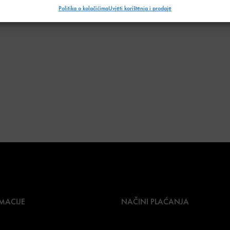
Politika o kolačićima
Uvjeti korištenja i prodaje
MACIJE
NAČINI PLAĆANJA