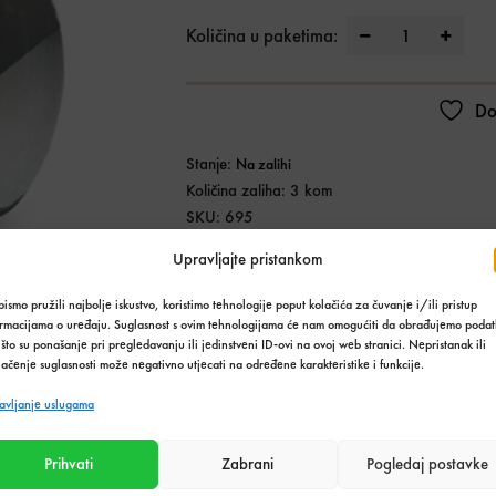
CIJEV BETONS
Količina u paketima:
Do
Stanje:
Na zalihi
Količina zaliha: 3 kom
SKU:
695
Kategorija:
Betonska galanterija
,
Građevinski m
Upravljajte pristankom
Podijeli s prijateljima:
ismo pružili najbolje iskustvo, koristimo tehnologije poput kolačića za čuvanje i/ili pristup
ormacijama o uređaju. Suglasnost s ovim tehnologijama će nam omogućiti da obrađujemo podat
što su ponašanje pri pregledavanju ili jedinstveni ID-ovi na ovoj web stranici. Nepristanak ili
ačenje suglasnosti može negativno utjecati na određene karakteristike i funkcije.
Tehnički podaci o proizvodu
avljanje uslugama
Težina
296 kg
Prihvati
Zabrani
Pogledaj postavke