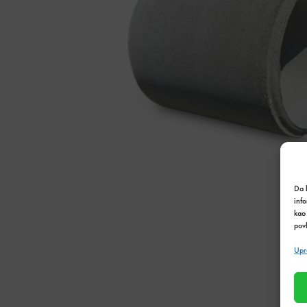
Da b
inf
kao 
povl
Upr