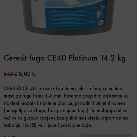
Ceresit fuga CE40 Platinum 14 2 kg
Original price was: 8,89 €.
Current price is: 8,00 €.
8,00
€
8,89
€
CERESIT CE 40 je visokokvalitetna, ekstra fina, cementna
masa za fuge širine 1-8 mm. Posebno pogodna za keramiku,
stakleni mozaik i staklene pločice, prirodni i umjetni kamen
(neosjetljiv na vlagu, bez promjene boje). Tehnologija Silica
Active osigurava spojeve bez pukotina i visoku otpornost na
habanje, izdržljive, lijepe i postojane boje.