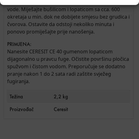
Sipajte CERESIT CE 40 u naznačenu količinu čiste
vode. Miješajte bušilicom i lopaticom sa cca. 600
okretaja u min. dok ne dobijete smjesu bez grudica i
čvorova. Ostavite da odstoji nekoliko minuta i
ponovo promiješajte prije nanošenja.
PRIMJENA:
Nanesite CERESIT CE 40 gumenom lopaticom
dijagonalno u pravcu fuge. Očistite površinu pločica
spužvom i čistom vodom. Preporučuje se dodatno
pranje nakon 1 do 2 sata radi zaštite svježeg
fugiranja.
Težina
2,2 kg
Proizvođač
Ceresit