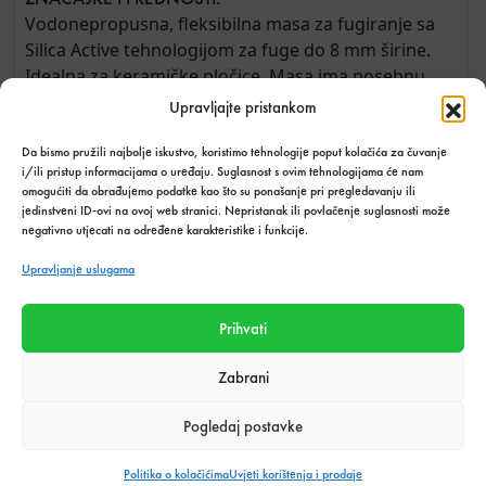
Vodonepropusna, fleksibilna masa za fugiranje sa
Silica Active tehnologijom za fuge do 8 mm širine.
Idealna za keramičke pločice. Masa ima posebnu
Microprotect TrioProtect formulu.
Upravljajte pristankom
KARAKTERISTIKE:
Da bismo pružili najbolje iskustvo, koristimo tehnologije poput kolačića za čuvanje
Dugotrajna i otporna na plijesan
i/ili pristup informacijama o uređaju. Suglasnost s ovim tehnologijama će nam
omogućiti da obrađujemo podatke kao što su ponašanje pri pregledavanju ili
Izdržljive i jedinstvene boje
jedinstveni ID-ovi na ovoj web stranici. Nepristanak ili povlačenje suglasnosti može
Povećana otpornost na čišćenje i prljavštinu
negativno utjecati na određene karakteristike i funkcije.
PRIPREMA PODLOGE:
Upravljanje uslugama
Ljepilo za pločice/malter za polaganje mora se
osušiti prije nanošenja CERESIT CE 40. Očistite fuge
Prihvati
od ljepljivog maltera. Izvršite probno fugiranje kako
biste utvrdili može li se površina savršeno očistiti
Zabrani
nakon fugiranja. Ovo se posebno preporučuje za
intenzivne tonove boja.
Pogledaj postavke
MIJEŠANJE CERESIT CE 40:
Politika o kolačićima
Uvjeti korištenja i prodaje