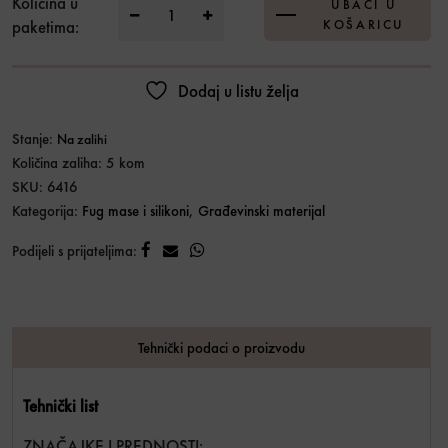
Ceresit fuga CE40 Platinum 14 2 kg količin
Količina u
UBACI U
paketima:
KOŠARICU
Dodaj u listu želja
Stanje:
Na zalihi
Količina zaliha: 5 kom
SKU:
6416
Kategorija:
Fug mase i silikoni
,
Građevinski materijal
Podijeli s prijateljima:
Tehnički podaci o proizvodu
Tehnički list
ZNAČAJKE I PREDNOSTI: