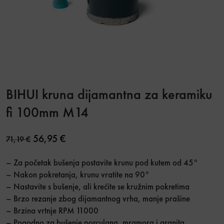
BIHUI kruna dijamantna za keramiku
fi 100mm M14
Original price was: 71,19 €.
Current price is: 56,95 €.
56,95
€
71,19
€
– Za početak bušenja postavite krunu pod kutem od 45°
– Nakon pokretanja, krunu vratite na 90°
– Nastavite s bušenje, ali krećite se kružnim pokretima
– Brzo rezanje zbog dijamantnog vrha, manje prašine
– Brzina vrtnje RPM 11000
– Pogodno za bušenje porculana, mramora i granita