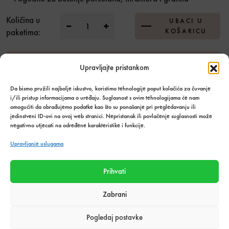
BIHUI kruna dijamantna za keramiku fi 10
Količina u
UBACI U
paketima:
KOŠARICU
Dodaj u listu želja
Upravljajte pristankom
Da bismo pružili najbolje iskustvo, koristimo tehnologije poput kolačića za čuvanje
Stanje:
Na zalihi
i/ili pristup informacijama o uređaju. Suglasnost s ovim tehnologijama će nam
Količina zaliha: 2 kom
omogućiti da obrađujemo podatke kao što su ponašanje pri pregledavanju ili
SKU:
1449
jedinstveni ID-ovi na ovoj web stranici. Nepristanak ili povlačenje suglasnosti može
negativno utjecati na određene karakteristike i funkcije.
Kategorija:
Alati i oprema za keramičare
,
Alati i pribor
,
Mjesečna
akcija
Upravljanje uslugama
Podijeli s prijateljima:
Prihvati
Zabrani
Tehnički podaci o proizvodu
Pogledaj postavke