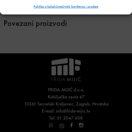
Politika o kolačićima
Uvjeti korištenja i prodaje
Povezani proizvodi
FRIDA MIJIĆ d.o.o.
Kobiljačka cesta 47
10361 Sesvetski Kraljevec, Zagreb, Hrvatska
E-mail:
info@frida-mijic.hr
Tel. 01 2047 608