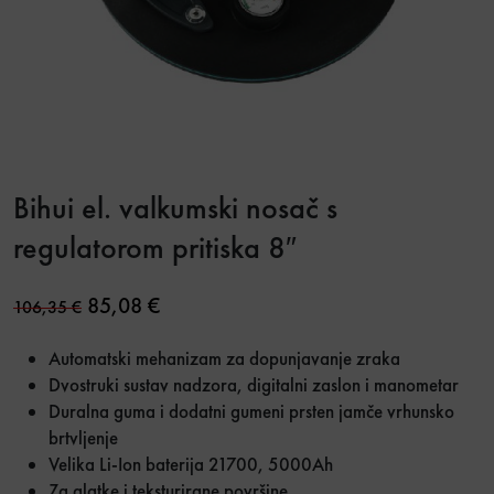
Bihui el. valkumski nosač s
regulatorom pritiska 8″
Original price was: 106,35 €.
Current price is: 85,08 €.
85,08
€
106,35
€
Automatski mehanizam za dopunjavanje zraka
Dvostruki sustav nadzora, digitalni zaslon i manometar
Duralna guma i dodatni gumeni prsten jamče vrhunsko
brtvljenje
Velika Li-Ion baterija 21700, 5000Ah
Za glatke i teksturirane površine