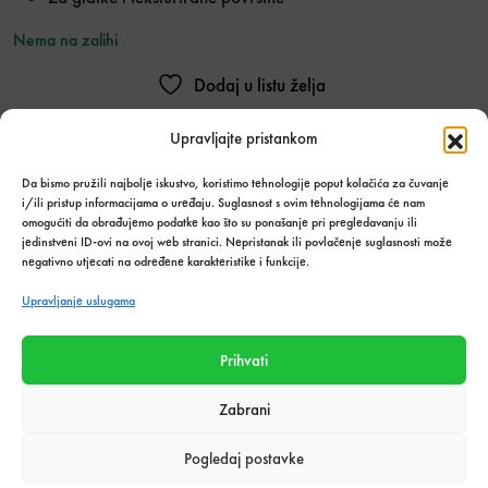
Nema na zalihi
Dodaj u listu želja
Stanje:
Upravljajte pristankom
Nema na zalihi
Da bismo pružili najbolje iskustvo, koristimo tehnologije poput kolačića za čuvanje
i/ili pristup informacijama o uređaju. Suglasnost s ovim tehnologijama će nam
Količina zaliha: 0 kom
omogućiti da obrađujemo podatke kao što su ponašanje pri pregledavanju ili
SKU:
9618
jedinstveni ID-ovi na ovoj web stranici. Nepristanak ili povlačenje suglasnosti može
Kategorija:
Alati i oprema za keramičare
,
Alati i pribor
,
Mjesečna
negativno utjecati na određene karakteristike i funkcije.
akcija
Upravljanje uslugama
Podijeli s prijateljima:
Prihvati
Zabrani
Tehnički podaci o proizvodu
Pogledaj postavke