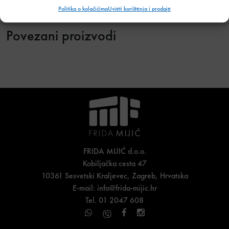
Politika o kolačićima
Uvjeti korištenja i prodaje
Povezani proizvodi
FRIDA MIJIĆ d.o.o.
Kobiljačka cesta 47
10361 Sesvetski Kraljevec, Zagreb, Hrvatska
E-mail:
info@frida-mijic.hr
Tel. 01 2047 608